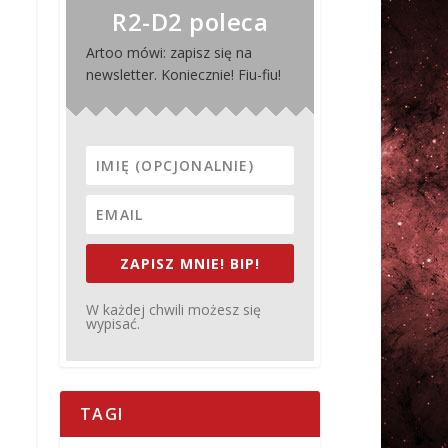
R2-D2 poleca
Artoo mówi: zapisz się na
newsletter. Koniecznie! Fiu-fiu!
ZAPISZ MNIE! BIP!
W każdej chwili możesz się
wypisać.
TAGI