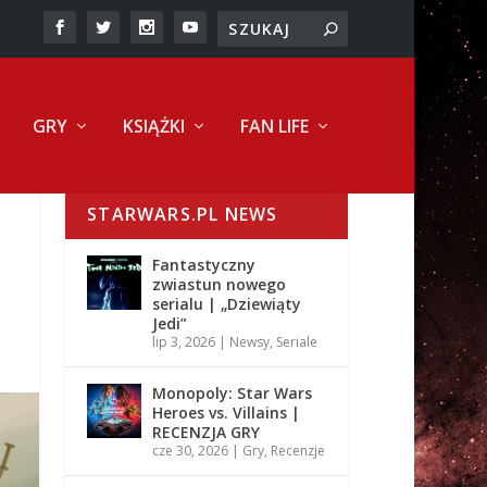
GRY
KSIĄŻKI
FAN LIFE
STARWARS.PL NEWS
Fantastyczny
zwiastun nowego
serialu | „Dziewiąty
Jedi”
lip 3, 2026
|
Newsy
,
Seriale
Monopoly: Star Wars
Heroes vs. Villains |
RECENZJA GRY
cze 30, 2026
|
Gry
,
Recenzje