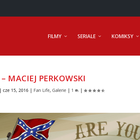
FILMY
SERIALE
KOMIKSY
 – MACIEJ PERKOWSKI
|
cze 15, 2016
|
Fan Life
,
Galerie
|
1
|