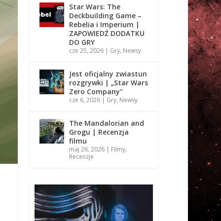
Star Wars: The
Deckbuilding Game –
Rebelia i Imperium |
ZAPOWIEDŹ DODATKU
DO GRY
cze 25, 2026
|
Gry
,
Newsy
Jest oficjalny zwiastun
rozgrywki | „Star Wars
Zero Company”
cze 6, 2026
|
Gry
,
Newsy
The Mandalorian and
Grogu | Recenzja
filmu
maj 26, 2026
|
Filmy
,
Recenzje