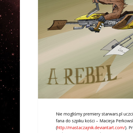
Nie mogliśmy premiery starwars.pl uczcić
fana do szpiku kości – Macieja Perkowsk
(
http://mastaczajnik.deviantart.com/
). P