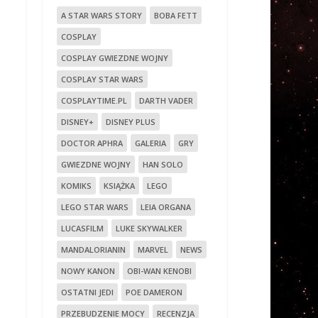
A STAR WARS STORY
BOBA FETT
COSPLAY
COSPLAY GWIEZDNE WOJNY
COSPLAY STAR WARS
COSPLAYTIME.PL
DARTH VADER
DISNEY+
DISNEY PLUS
DOCTOR APHRA
GALERIA
GRY
GWIEZDNE WOJNY
HAN SOLO
KOMIKS
KSIĄŻKA
LEGO
LEGO STAR WARS
LEIA ORGANA
LUCASFILM
LUKE SKYWALKER
MANDALORIANIN
MARVEL
NEWS
NOWY KANON
OBI-WAN KENOBI
OSTATNI JEDI
POE DAMERON
PRZEBUDZENIE MOCY
RECENZJA