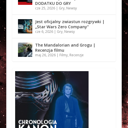
DODATKU DO GRY
cze 25, 2026
|
Gry
,
Newsy
Jest oficjalny zwiastun rozgrywki |
„Star Wars Zero Company”
cze 6, 2026
|
Gry
,
Newsy
The Mandalorian and Grogu |
Recenzja filmu
maj 26, 2026
|
Filmy
,
Recenzje