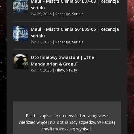
Maul – Mistrz Cienia S01E07-08 | Recenzja
serialu
kwi 29, 2026
|
Recenzje
,
Seriale
Maul – Mistrz Cienia S01E05-06 | Recenzja
serialu
kwi 22, 2026
|
Recenzje
,
Seriale
Oto finałowy zwiastun! | „The
Mandalorian & Grogu”
kwi 17, 2026
|
Filmy
,
Newsy
Psstt... zapisz się na newsletter, a będziesz
wiedzieć więcej niż Bothańscy szpiedzy. W każdej
chwili możesz się wypisać.