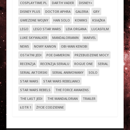
COSPLAYTIME.PL
DARTH VADER
DISNEY+
DISNEY PLUS
DOCTOR APHRA
GALERIA
GRY
GWIEZDNE WOJNY
HAN SOLO
KOMIKS
KSIĄŻKA
LEGO
LEGO STAR WARS
LEIA ORGANA
LUCASFILM
LUKE SKYWALKER
MANDALORIANIN
MARVEL
NEWS
NOWY KANON
OBI-WAN KENOBI
OSTATNI JEDI
POE DAMERON
PRZEBUDZENIE MOCY
RECENZJA
RECENZJA SERIALU
ROGUE ONE
SERIAL
SERIAL AKTORSKI
SERIAL ANIMOWANY
SOLO
STAR WARS
STAR WARS REBELIANCI
STAR WARS REBELS
THE FORCE AWAKENS
THE LAST JEDI
THE MANDALORIAN
TRAILER
ŁOTR 1
ŻYCIE CODZIENNE