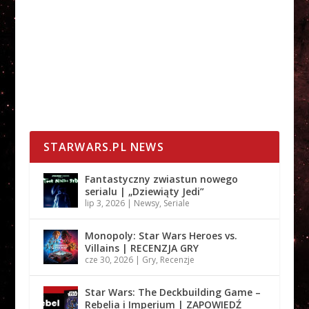
STARWARS.PL NEWS
Fantastyczny zwiastun nowego
serialu | „Dziewiąty Jedi”
lip 3, 2026
|
Newsy
,
Seriale
Monopoly: Star Wars Heroes vs.
Villains | RECENZJA GRY
cze 30, 2026
|
Gry
,
Recenzje
Star Wars: The Deckbuilding Game –
Rebelia i Imperium | ZAPOWIEDŹ