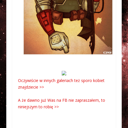
Oczywiście w innych galeriach też sporo kobiet
znajdziecie >>
A że dawno już Was na FB nie zapraszałem, to
niniejszym to robię >>