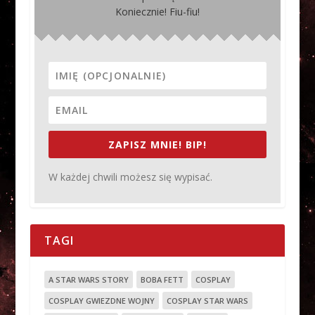
Koniecznie! Fiu-fiu!
ZAPISZ MNIE! BIP!
W każdej chwili możesz się wypisać.
TAGI
A STAR WARS STORY
BOBA FETT
COSPLAY
COSPLAY GWIEZDNE WOJNY
COSPLAY STAR WARS