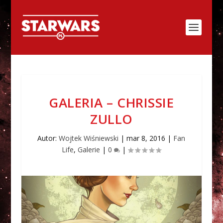
GALERIA – CHRISSIE
ZULLO
Autor:
Wojtek Wiśniewski
|
mar 8, 2016
|
Fan
Life
,
Galerie
|
0
|