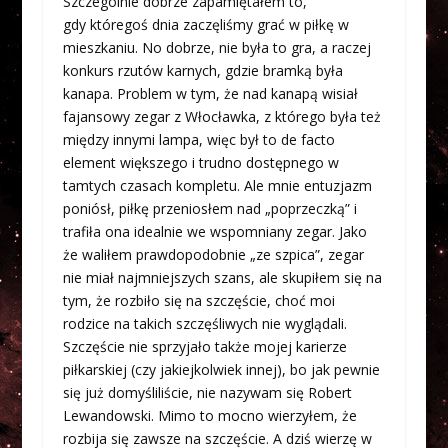
Szczególnie dobrze zapamiętałem to,
gdy któregoś dnia zaczęliśmy grać w piłkę w
mieszkaniu. No dobrze, nie była to gra, a raczej
konkurs rzutów karnych, gdzie bramką była
kanapa. Problem w tym, że nad kanapą wisiał
fajansowy zegar z Włocławka, z którego była też
między innymi lampa, więc był to de facto
element większego i trudno dostępnego w
tamtych czasach kompletu. Ale mnie entuzjazm
poniósł, piłkę przeniosłem nad „poprzeczką” i
trafiła ona idealnie we wspomniany zegar. Jako
że waliłem prawdopodobnie „ze szpica”, zegar
nie miał najmniejszych szans, ale skupiłem się na
tym, że rozbiło się na szczęście, choć moi
rodzice na takich szczęśliwych nie wyglądali.
Szczęście nie sprzyjało także mojej karierze
piłkarskiej (czy jakiejkolwiek innej), bo jak pewnie
się już domyśliliście, nie nazywam się Robert
Lewandowski. Mimo to mocno wierzyłem, że
rozbija się zawsze na szczęście. A dziś wierzę w