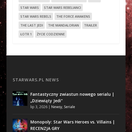
STAR WARS
STAR WARS REBELIANCI
STAR WARS REBELS
THE FORCE AWAKENS
THE LAST JEDI
THE MANDALORIAN
TRAILER
ŁOTR 1
ŻYCIE CODZIENNE
STARWARS.PL NEWS
Fantastyczny zwiastun nowego serialu |
„Dziewiąty Jedi”
lip 3, 2026
|
Newsy
,
Seriale
Monopoly: Star Wars Heroes vs. Villains |
RECENZJA GRY