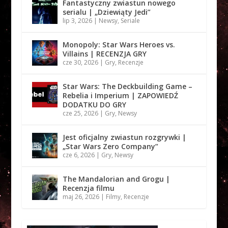
Fantastyczny zwiastun nowego
serialu | „Dziewiąty Jedi”
lip 3, 2026
|
Newsy
,
Seriale
Monopoly: Star Wars Heroes vs.
Villains | RECENZJA GRY
cze 30, 2026
|
Gry
,
Recenzje
Star Wars: The Deckbuilding Game –
Rebelia i Imperium | ZAPOWIEDŹ
DODATKU DO GRY
cze 25, 2026
|
Gry
,
Newsy
Jest oficjalny zwiastun rozgrywki |
„Star Wars Zero Company”
cze 6, 2026
|
Gry
,
Newsy
The Mandalorian and Grogu |
Recenzja filmu
maj 26, 2026
|
Filmy
,
Recenzje