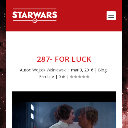
287- FOR LUCK
Autor:
Wojtek Wiśniewski
|
mar 3, 2016
|
Blog
,
Fan Life
|
0
|