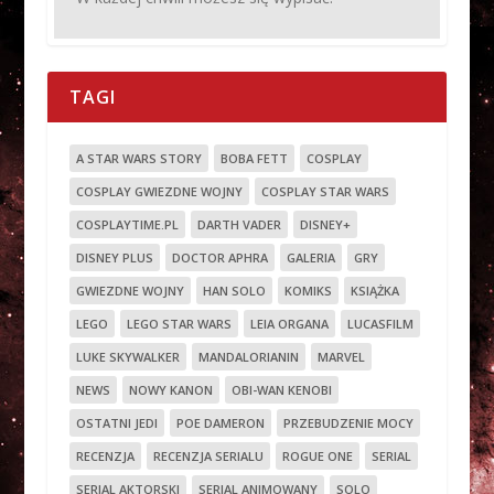
TAGI
A STAR WARS STORY
BOBA FETT
COSPLAY
COSPLAY GWIEZDNE WOJNY
COSPLAY STAR WARS
COSPLAYTIME.PL
DARTH VADER
DISNEY+
DISNEY PLUS
DOCTOR APHRA
GALERIA
GRY
GWIEZDNE WOJNY
HAN SOLO
KOMIKS
KSIĄŻKA
LEGO
LEGO STAR WARS
LEIA ORGANA
LUCASFILM
LUKE SKYWALKER
MANDALORIANIN
MARVEL
NEWS
NOWY KANON
OBI-WAN KENOBI
OSTATNI JEDI
POE DAMERON
PRZEBUDZENIE MOCY
RECENZJA
RECENZJA SERIALU
ROGUE ONE
SERIAL
SERIAL AKTORSKI
SERIAL ANIMOWANY
SOLO