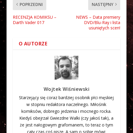
POPRZEDNI
NASTĘPNY
RECENZJA KOMIKSU –
NEWS – Data premiery
Darth Vader 017
DVD/Blu-Ray i lista
usuniętych scen!
O AUTORZE
Wojtek Wiśniewski
Starzejący się coraz bardziej osobnik płci męskiej
w stopniu redaktora naczelnego. Miłośnik
komiksów, dobrego jedzenia i mocnego rocka.
Kiedyś obejrzał Gwiezdne Walki (czy jakoś tak), a
że jest nałogowym grafomanem, to teraz o tym
cały czas coś pisze. A sam o sobie mówi: