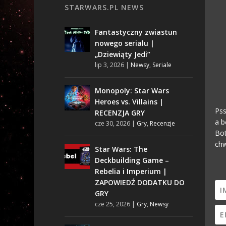
STARWARS.PL NEWS
Fantastyczny zwiastun
nowego serialu |
„Dziewiąty Jedi”
lip 3, 2026
|
Newsy
,
Seriale
Monopoly: Star Wars
Heroes vs. Villains |
Pss
RECENZJA GRY
a b
cze 30, 2026
|
Gry
,
Recenzje
Bot
chw
Star Wars: The
Deckbuilding Game –
Rebelia i Imperium |
ZAPOWIEDŹ DODATKU DO
GRY
cze 25, 2026
|
Gry
,
Newsy