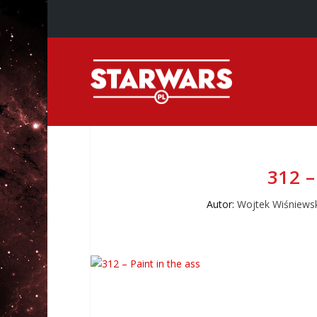
312 –
Autor:
Wojtek Wiśniews