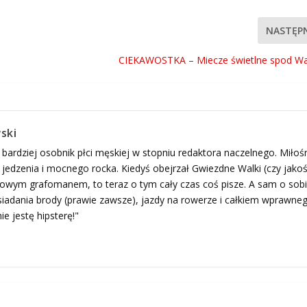
NASTĘP
CIEKAWOSTKA – Miecze świetlne spod Wa
ski
 bardziej osobnik płci męskiej w stopniu redaktora naczelnego. Miłoś
edzenia i mocnego rocka. Kiedyś obejrzał Gwiezdne Walki (czy jako
ogowym grafomanem, to teraz o tym cały czas coś pisze. A sam o sob
adania brody (prawie zawsze), jazdy na rowerze i całkiem wprawne
ie jestę hipsterę!"