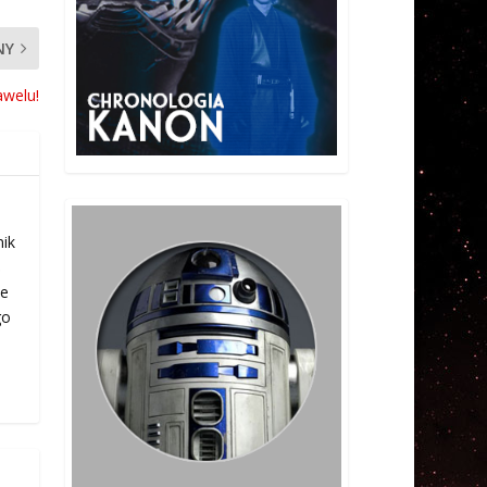
NY
welu!
nik
ś
ie
go