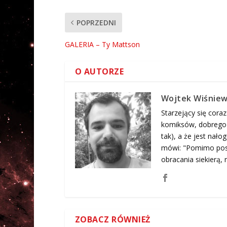
POPRZEDNI
GALERIA – Ty Mattson
O AUTORZE
Wojtek Wiśniew
Starzejący się coraz
komiksów, dobrego j
tak), a że jest nał
mówi: "Pomimo posi
obracania siekierą, n
ZOBACZ RÓWNIEŻ