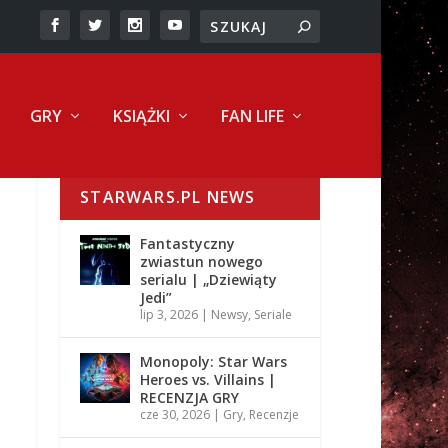
GRY
KSIĄŻKI
FAN LIFE
STARWARS.PL NEWS
Fantastyczny
zwiastun nowego
serialu | „Dziewiąty
Jedi”
lip 3, 2026
|
Newsy
,
Seriale
Monopoly: Star Wars
Heroes vs. Villains |
RECENZJA GRY
cze 30, 2026
|
Gry
,
Recenzje