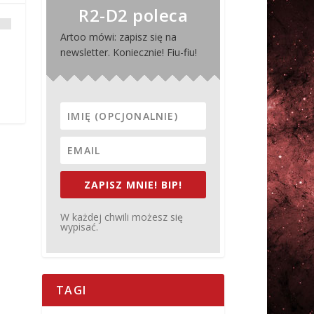
R2-D2 poleca
Artoo mówi: zapisz się na
newsletter. Koniecznie! Fiu-fiu!
ZAPISZ MNIE! BIP!
W każdej chwili możesz się
wypisać.
TAGI