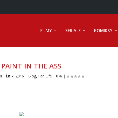
FILMY
SERIALE
KOMIKSY
 PAINT IN THE ASS
ki
|
lut 7, 2016
|
Blog
,
Fan Life
|
0
|