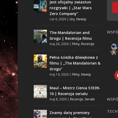
Jest oficjalny zwiastun
rozgrywki | „Star Wars
Zero Company”
cze 6, 2026
|
Gry
,
Newsy
WSPÓ
The Mandalorian and
Grogu | Recenzja filmu
maj 26, 2026
|
Filmy
,
Recenzje
Pełna ścieżka dźwiękowa z
filmu | „The Mandalorian &
Grogu”
maj 14, 2026
|
Filmy
,
Newsy
Maul – Mistrz Cienia S1E09-
10 | Recenzja serialu
WSPÓ
maj 8, 2026
|
Recenzje
,
Seriale
TECH
Znamy datę premiery