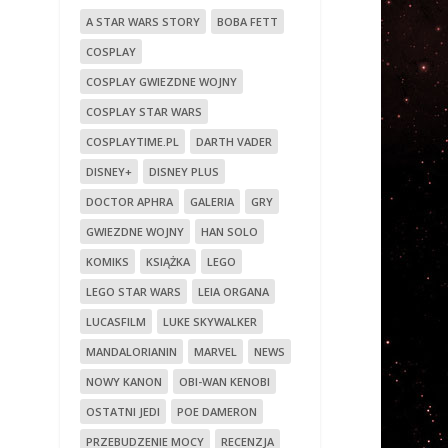
A STAR WARS STORY
BOBA FETT
COSPLAY
COSPLAY GWIEZDNE WOJNY
COSPLAY STAR WARS
COSPLAYTIME.PL
DARTH VADER
DISNEY+
DISNEY PLUS
DOCTOR APHRA
GALERIA
GRY
GWIEZDNE WOJNY
HAN SOLO
KOMIKS
KSIĄŻKA
LEGO
LEGO STAR WARS
LEIA ORGANA
LUCASFILM
LUKE SKYWALKER
MANDALORIANIN
MARVEL
NEWS
NOWY KANON
OBI-WAN KENOBI
OSTATNI JEDI
POE DAMERON
PRZEBUDZENIE MOCY
RECENZJA