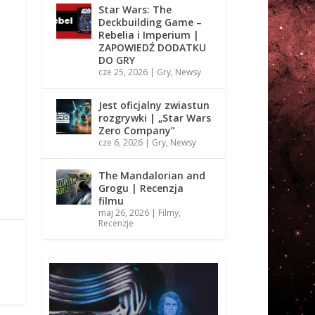
Star Wars: The
Deckbuilding Game –
Rebelia i Imperium |
ZAPOWIEDŹ DODATKU
DO GRY
cze 25, 2026
|
Gry
,
Newsy
Jest oficjalny zwiastun
rozgrywki | „Star Wars
Zero Company”
cze 6, 2026
|
Gry
,
Newsy
The Mandalorian and
Grogu | Recenzja
filmu
maj 26, 2026
|
Filmy
,
Recenzje