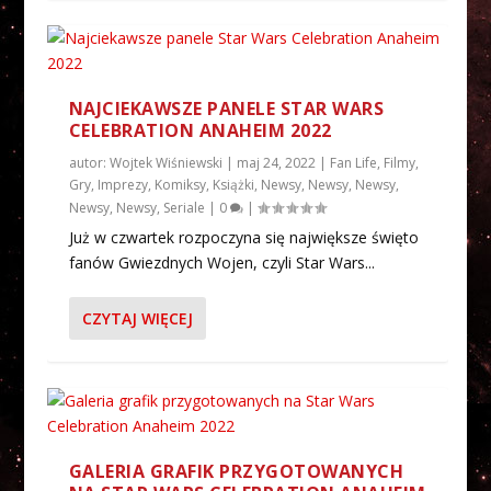
NAJCIEKAWSZE PANELE STAR WARS
CELEBRATION ANAHEIM 2022
autor:
Wojtek Wiśniewski
|
maj 24, 2022
|
Fan Life
,
Filmy
,
Gry
,
Imprezy
,
Komiksy
,
Książki
,
Newsy
,
Newsy
,
Newsy
,
Newsy
,
Newsy
,
Seriale
|
0
|
Już w czwartek rozpoczyna się największe święto
fanów Gwiezdnych Wojen, czyli Star Wars...
CZYTAJ WIĘCEJ
GALERIA GRAFIK PRZYGOTOWANYCH