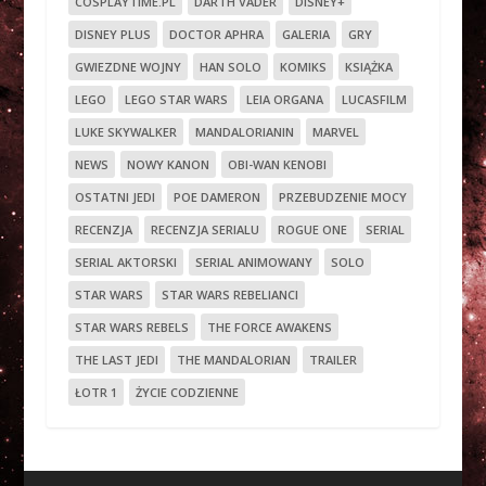
COSPLAYTIME.PL
DARTH VADER
DISNEY+
DISNEY PLUS
DOCTOR APHRA
GALERIA
GRY
GWIEZDNE WOJNY
HAN SOLO
KOMIKS
KSIĄŻKA
LEGO
LEGO STAR WARS
LEIA ORGANA
LUCASFILM
LUKE SKYWALKER
MANDALORIANIN
MARVEL
NEWS
NOWY KANON
OBI-WAN KENOBI
OSTATNI JEDI
POE DAMERON
PRZEBUDZENIE MOCY
RECENZJA
RECENZJA SERIALU
ROGUE ONE
SERIAL
SERIAL AKTORSKI
SERIAL ANIMOWANY
SOLO
STAR WARS
STAR WARS REBELIANCI
STAR WARS REBELS
THE FORCE AWAKENS
THE LAST JEDI
THE MANDALORIAN
TRAILER
ŁOTR 1
ŻYCIE CODZIENNE