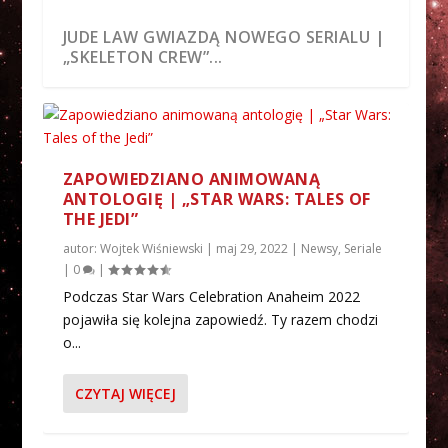
JUDE LAW GWIAZDĄ NOWEGO SERIALU |
„SKELETON CREW”...
ZAPOWIEDZIANO ANIMOWANĄ
ANTOLOGIĘ | „STAR WARS: TALES OF
THE JEDI”
autor:
Wojtek Wiśniewski
|
maj 29, 2022
|
Newsy
,
Seriale
|
0
|
Podczas Star Wars Celebration Anaheim 2022
pojawiła się kolejna zapowiedź. Ty razem chodzi
TRAILER, DATA PREMIERY I WIĘCEJ! |
NAJCIEKAWSZE PANELE STAR WARS
ZAPOWIEDZIANE PANELE, GOŚCIE I
o...
„ANDOR”
CELEBRATION ANAHEIM ...
WIĘCEJ | STAR WARS ...
CZYTAJ WIĘCEJ