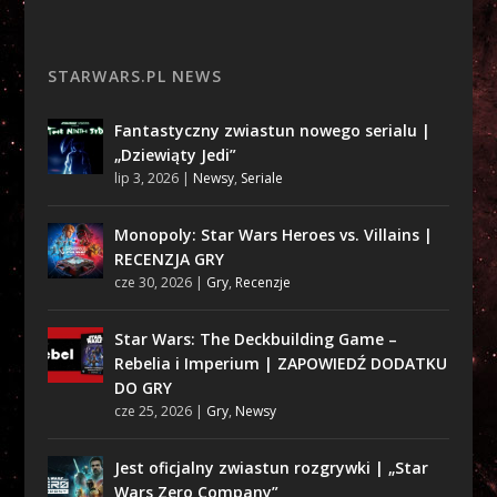
STARWARS.PL NEWS
Fantastyczny zwiastun nowego serialu |
„Dziewiąty Jedi”
lip 3, 2026
|
Newsy
,
Seriale
Monopoly: Star Wars Heroes vs. Villains |
RECENZJA GRY
cze 30, 2026
|
Gry
,
Recenzje
Star Wars: The Deckbuilding Game –
Rebelia i Imperium | ZAPOWIEDŹ DODATKU
DO GRY
cze 25, 2026
|
Gry
,
Newsy
Jest oficjalny zwiastun rozgrywki | „Star
Wars Zero Company”