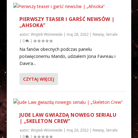
PIERWSZY TEASER I GARŚĆ NEWSÓW |
„AHSOKA”
autor:
Wojtek Wiśniewski
|
maj 28, 2022
|
Newsy
,
Seriale
|
0
|
Na fanów obecnych podczas panelu
poświęconemu Mando, udziałem Jona Favreau i
Dave’a...
CZYTAJ WIĘCEJ
JUDE LAW GWIAZDĄ NOWEGO SERIALU
| „SKELETON CREW”
autor:
Wojtek Wiśniewski
|
maj 26, 2022
|
Newsy
,
Seriale
|
0
|