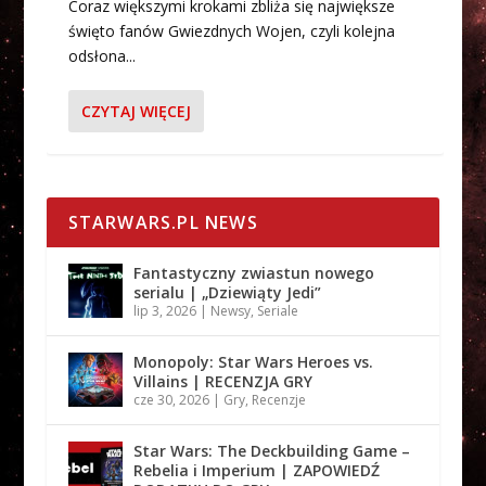
Coraz większymi krokami zbliża się największe
święto fanów Gwiezdnych Wojen, czyli kolejna
odsłona...
CZYTAJ WIĘCEJ
STARWARS.PL NEWS
Fantastyczny zwiastun nowego
serialu | „Dziewiąty Jedi”
lip 3, 2026
|
Newsy
,
Seriale
Monopoly: Star Wars Heroes vs.
Villains | RECENZJA GRY
cze 30, 2026
|
Gry
,
Recenzje
Star Wars: The Deckbuilding Game –
Rebelia i Imperium | ZAPOWIEDŹ