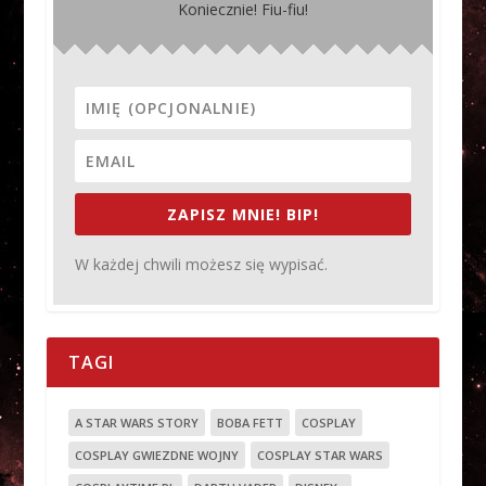
Koniecznie! Fiu-fiu!
ZAPISZ MNIE! BIP!
W każdej chwili możesz się wypisać.
TAGI
A STAR WARS STORY
BOBA FETT
COSPLAY
COSPLAY GWIEZDNE WOJNY
COSPLAY STAR WARS