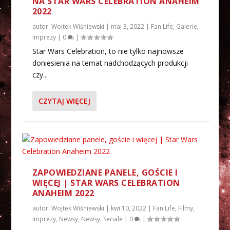
NA STAR WARS CELEBRATION ANAHEIM
2022
autor:
Wojtek Wiśniewski
|
maj 3, 2022
|
Fan Life
,
Galerie
,
Imprezy
|
0
|
Star Wars Celebration, to nie tylko najnowsze
doniesienia na temat nadchodzących produkcji
czy...
CZYTAJ WIĘCEJ
ZAPOWIEDZIANE PANELE, GOŚCIE I
WIĘCEJ | STAR WARS CELEBRATION
ANAHEIM 2022
autor:
Wojtek Wiśniewski
|
kwi 10, 2022
|
Fan Life
,
Filmy
,
Imprezy
,
Newsy
,
Newsy
,
Seriale
|
0
|