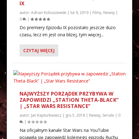
IX
autor:
Adrian Kobuszewski
|
lut 9, 2019
|
Filmy
,
Newsy
|
0
|
Do premiery Epizodu IX pozostało jeszcze dużo
czasu, lecz im jest ona bliżej, tym więcej...
CZYTAJ WIĘCEJ
NAJWYŻSZY PORZĄDEK PRZYBYWA W
ZAPOWIEDZI „STATION THETA-BLACK”
| „STAR WARS RESISTANCE”
autor:
Jan Kapturkiewicz
|
gru 5, 2018
|
Newsy
,
Seriale
|
0
|
Na oficjalnym kanale Star Wars na YouTubie
pojawiła się zapowiedź kolejnego epizodu Ruchu