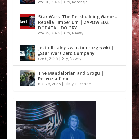
cze 30, 2026
|
Gry
,
Recenzje
Star Wars: The Deckbuilding Game –
Rebelia i Imperium | ZAPOWIEDŹ
DODATKU DO GRY
cze 25, 2026
|
Gry
,
Newsy
Jest oficjalny zwiastun rozgrywki |
„Star Wars Zero Company”
cze 6, 2026
|
Gry
,
Newsy
The Mandalorian and Grogu |
Recenzja filmu
maj 26, 2026
|
Filmy
,
Recenzje