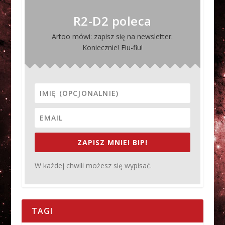
R2-D2 poleca
Artoo mówi: zapisz się na newsletter.
Koniecznie! Fiu-fiu!
ZAPISZ MNIE! BIP!
W każdej chwili możesz się wypisać.
TAGI