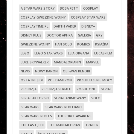
A STAR WARS STORY
BOBA FETT
COSPLAY
COSPLAY GWIEZDNE WOJNY
COSPLAY STAR WARS
COSPLAYTIME.PL
DARTH VADER
DISNEY+
DISNEY PLUS
DOCTOR APHRA
GALERIA
GRY
GWIEZDNE WOJNY
HAN SOLO
KOMIKS
KSIĄŻKA
LEGO
LEGO STAR WARS
LEIA ORGANA
LUCASFILM
LUKE SKYWALKER
MANDALORIANIN
MARVEL
NEWS
NOWY KANON
OBI-WAN KENOBI
OSTATNI JEDI
POE DAMERON
PRZEBUDZENIE MOCY
RECENZJA
RECENZJA SERIALU
ROGUE ONE
SERIAL
SERIAL AKTORSKI
SERIAL ANIMOWANY
SOLO
STAR WARS
STAR WARS REBELIANCI
STAR WARS REBELS
THE FORCE AWAKENS
THE LAST JEDI
THE MANDALORIAN
TRAILER
ŁOTR 1
ŻYCIE CODZIENNE