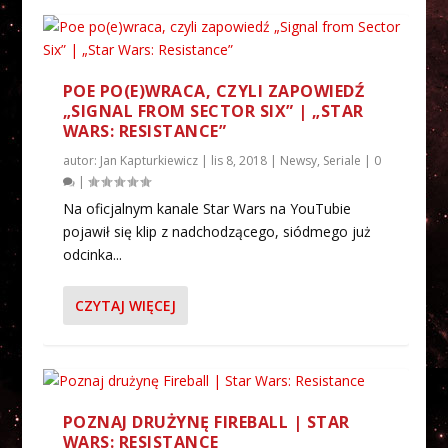
POE PO(E)WRACA, CZYLI ZAPOWIEDŹ
„SIGNAL FROM SECTOR SIX” | „STAR
WARS: RESISTANCE”
autor:
Jan Kapturkiewicz
|
lis 8, 2018
|
Newsy
,
Seriale
|
0
|
Na oficjalnym kanale Star Wars na YouTubie
pojawił się klip z nadchodzącego, siódmego już
odcinka...
CZYTAJ WIĘCEJ
POZNAJ DRUŻYNĘ FIREBALL | STAR
WARS: RESISTANCE