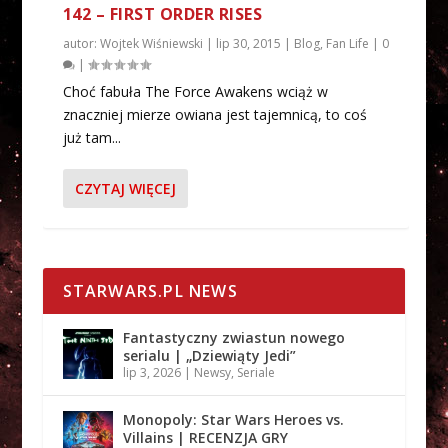
142 – FIRST ORDER RISES
autor:
Wojtek Wiśniewski
|
lip 30, 2015
|
Blog
,
Fan Life
|
0
|
Choć fabuła The Force Awakens wciąż w
znaczniej mierze owiana jest tajemnicą, to coś
już tam...
CZYTAJ WIĘCEJ
STARWARS.PL NEWS
Fantastyczny zwiastun nowego
serialu | „Dziewiąty Jedi”
lip 3, 2026
|
Newsy
,
Seriale
Monopoly: Star Wars Heroes vs.
Villains | RECENZJA GRY