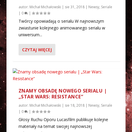
autor:
Michał Michałowski
|
sie 31, 2018
|
Newsy
,
Seriale
|
0
|
Twórcy opowiadają o serialu W najnowszym
zwiastunie kolejnego animowanego serialu w
uniwersum...
CZYTAJ WIĘCEJ
ZNAMY OBSADĘ NOWEGO SERIALU |
„STAR WARS: RESISTANCE”
autor:
Michał Michałowski
|
sie 18, 2018
|
Newsy
,
Seriale
|
0
|
Głosy Ruchu Oporu Lucasfilm publikuje kolejne
materiały na temat swojej najnowszej