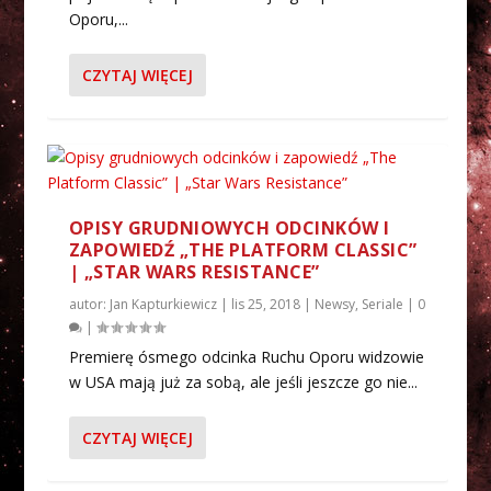
Oporu,...
CZYTAJ WIĘCEJ
OPISY GRUDNIOWYCH ODCINKÓW I
ZAPOWIEDŹ „THE PLATFORM CLASSIC”
| „STAR WARS RESISTANCE”
autor:
Jan Kapturkiewicz
|
lis 25, 2018
|
Newsy
,
Seriale
|
0
|
Premierę ósmego odcinka Ruchu Oporu widzowie
w USA mają już za sobą, ale jeśli jeszcze go nie...
CZYTAJ WIĘCEJ