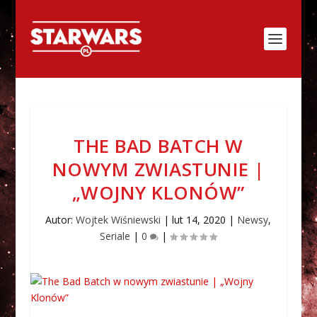
THE BAD BATCH W
NOWYM ZWIASTUNIE |
„WOJNY KLONÓW”
Autor:
Wojtek Wiśniewski
|
lut 14, 2020
|
Newsy
,
Seriale
|
0
|