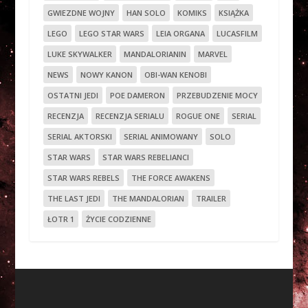
GWIEZDNE WOJNY
HAN SOLO
KOMIKS
KSIĄŻKA
LEGO
LEGO STAR WARS
LEIA ORGANA
LUCASFILM
LUKE SKYWALKER
MANDALORIANIN
MARVEL
NEWS
NOWY KANON
OBI-WAN KENOBI
OSTATNI JEDI
POE DAMERON
PRZEBUDZENIE MOCY
RECENZJA
RECENZJA SERIALU
ROGUE ONE
SERIAL
SERIAL AKTORSKI
SERIAL ANIMOWANY
SOLO
STAR WARS
STAR WARS REBELIANCI
STAR WARS REBELS
THE FORCE AWAKENS
THE LAST JEDI
THE MANDALORIAN
TRAILER
ŁOTR 1
ŻYCIE CODZIENNE