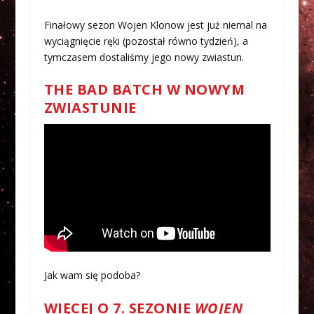
Finałowy sezon Wojen Klonow jest już niemal na
wyciągnięcie ręki (pozostał równo tydzień), a
tymczasem dostaliśmy jego nowy zwiastun.
THE BAD BATCH W NOWYM
ZWIASTUNIE
Jak wam się podoba?
WIĘCEJ O 7. SEZONIE
WOJEN