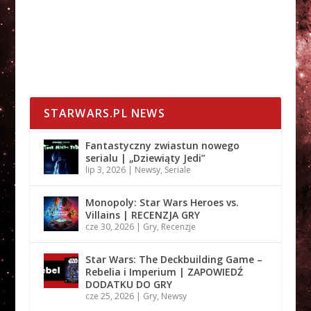
STARWARS.PL NEWS
Fantastyczny zwiastun nowego
serialu | „Dziewiąty Jedi”
lip 3, 2026
|
Newsy
,
Seriale
Monopoly: Star Wars Heroes vs.
Villains | RECENZJA GRY
cze 30, 2026
|
Gry
,
Recenzje
Star Wars: The Deckbuilding Game –
Rebelia i Imperium | ZAPOWIEDŹ
DODATKU DO GRY
cze 25, 2026
|
Gry
,
Newsy