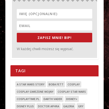
ZAPISZ MNIE! BIP!
W każdej chwili możesz się wypisać.
TAGI
A STAR WARS STORY
BOBA FETT
COSPLAY
COSPLAY GWIEZDNE WOJNY
COSPLAY STAR WARS
COSPLAYTIME.PL
DARTH VADER
DISNEY+
DISNEY PLUS
DOCTOR APHRA
GALERIA
GRY