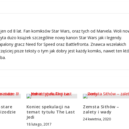
en od 8 lat. Fan komiksów Star Wars, oraz tych od Marvela. Woli no
yta dużo książek szczególnie nowy kanon Star Wars jak i legendy.
palony gracz Need for Speed oraz Battlefronta. Znawca wszelakich
zęściej pisze teksty o tym jak dobry jest każdy komiks, nawet ten któ
ba.
stare
Koniec spekulacji na
Zemsta Sithów –
izodzie
temat tytułu The Last
zalety i wady
Jedi
24 kwietnia, 2020
18 lutego, 2017