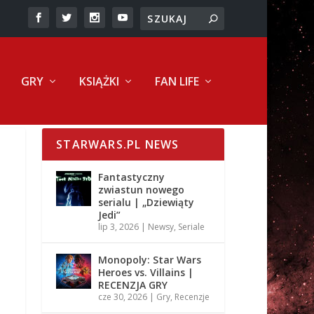
GRY
KSIĄŻKI
FAN LIFE
STARWARS.PL NEWS
Fantastyczny
zwiastun nowego
serialu | „Dziewiąty
Jedi”
lip 3, 2026
|
Newsy
,
Seriale
Monopoly: Star Wars
Heroes vs. Villains |
RECENZJA GRY
cze 30, 2026
|
Gry
,
Recenzje