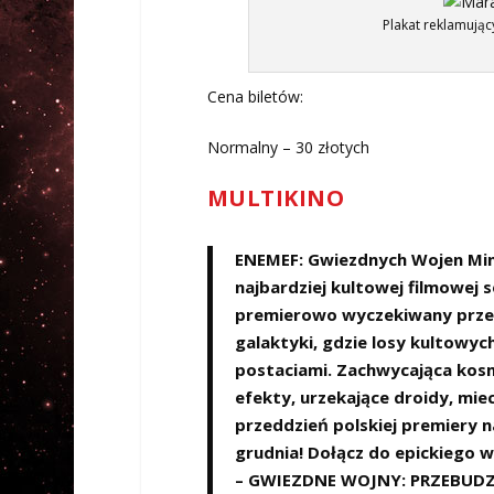
Plakat reklamując
Cena biletów:
Normalny – 30 złotych
MULTIKINO
ENEMEF: Gwiezdnych Wojen Mini
najbardziej kultowej filmowej se
premierowo wyczekiwany przez 
galaktyki, gdzie losy kultowy
postaciami. Zachwycająca kosm
efekty, urzekające droidy, mie
przeddzień polskiej premiery na
grudnia! Dołącz do epickiego w
– GWIEZDNE WOJNY: PRZEBUDZ