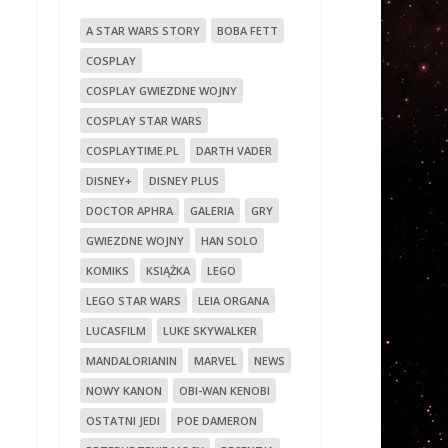
A STAR WARS STORY
BOBA FETT
COSPLAY
COSPLAY GWIEZDNE WOJNY
COSPLAY STAR WARS
COSPLAYTIME.PL
DARTH VADER
DISNEY+
DISNEY PLUS
DOCTOR APHRA
GALERIA
GRY
GWIEZDNE WOJNY
HAN SOLO
KOMIKS
KSIĄŻKA
LEGO
LEGO STAR WARS
LEIA ORGANA
LUCASFILM
LUKE SKYWALKER
MANDALORIANIN
MARVEL
NEWS
NOWY KANON
OBI-WAN KENOBI
OSTATNI JEDI
POE DAMERON