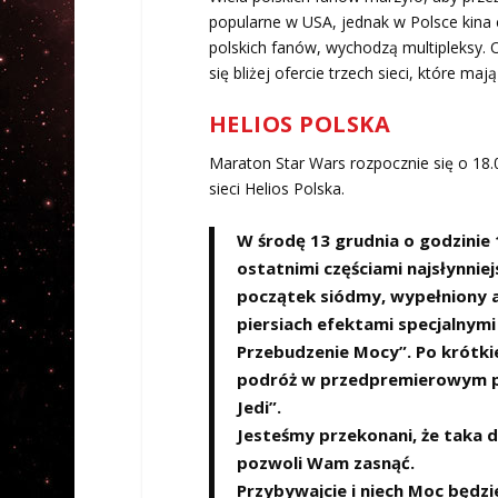
popularne w USA, jednak w Polsce kina 
polskich fanów, wychodzą multipleksy. 
się bliżej ofercie trzech sieci, które m
HELIOS POLSKA
Maraton Star Wars rozpocznie się o 18.
sieci Helios Polska.
W środę 13 grudnia o godzinie
ostatnimi częściami najsłynnie
początek siódmy, wypełniony a
piersiach efektami specjalnym
Przebudzenie Mocy”. Po krótki
podróż w przedpremierowym pok
Jedi”.
Jesteśmy przekonani, że taka 
pozwoli Wam zasnąć.
Przybywajcie i niech Moc będzi