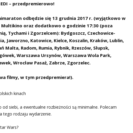
EDI – przedpremierowo!
imaraton odbędzie się 13 grudnia 2017 r. (wyjątkowo w
ci Multikino oraz dodatkowo o godzinie 17:30 (poza
ią, Tychami i Zgorzelcem): Bydgoszcz, Czechowice-
ia, Jaworzno, Katowice, Kielce, Koszalin, Kraków, Lublin,
ań Malta, Radom, Rumia, Rybnik, Rzeszów, Słupsk,
rgówek, Warszawa Ursynów, Warszawa Wola Park,
wek, Wrocław Pasaż, Zabrze, Zgorzelec.
dwa filmy, w tym przedpremiera!).
nio od siebi, a ewentualne rozbieżności są minimalne. Polecam
na tego rodzaju wydarzenie.
Star Wars?