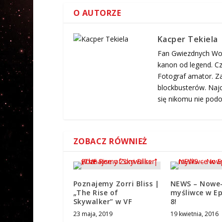
O AUTORZE
Kacper Tekiela
Fan Gwiezdnych Woj
kanon od legend. Cz
Fotograf amator. Za
blockbusterów. Najc
się nikomu nie podo
ZOBACZ RÓWNIEŻ
Poznajemy Zorri Bliss |
NEWS – Nowe-
„The Rise of
myśliwce w Ep
Skywalker” w VF
8!
23 maja, 2019
19 kwietnia, 2016