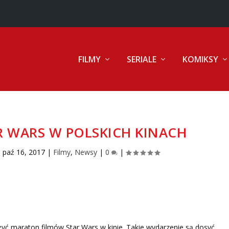
FILMY
SERIALE
KOMIKSY
 WARS W POLSKICH KINACH
|
paź 16, 2017
|
Filmy
,
Newsy
|
0
|
żyć maraton filmów Star Wars w kinie. Takie wydarzenie są dosyć