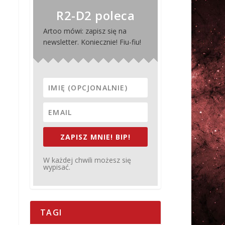
R2-D2 poleca
Artoo mówi: zapisz się na
newsletter. Koniecznie! Fiu-fiu!
ZAPISZ MNIE! BIP!
W każdej chwili możesz się
wypisać.
TAGI