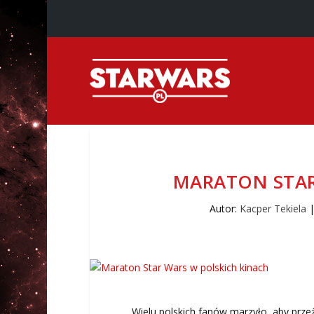
MARATON STAR
Autor:
Kacper Tekiela
Wielu polskich fanów marzyło, aby prze