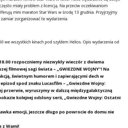
często miały problem z licencją. Na przeciw oczekiwaniom
Oferują mini maraton Star Wars w środę 13 grudnia. Przyjrzyjmy
ają zamiar zorganizować te wydarzenia.
00 we wszystkich kinach pod szyldem Helios. Opis wydarzenia od
 18.00 rozpoczniemy niezwykły wieczór z dwiema
jszej filmowej sagi świata – „GWIEZDNE WOJNY”! Na
kcją, świetnym humorem i zapierającymi dech w
i epizod spod znaku Lucasfilm – „Gwiezdne Wojny:
ej przerwie, wyruszymy w dalszą międzygalaktyczną
azie kolejnej odsłony serii, „Gwiezdne Wojny: Ostatni
dawka emocji, jeszcze długo po powrocie do domu nie
e z Wami!