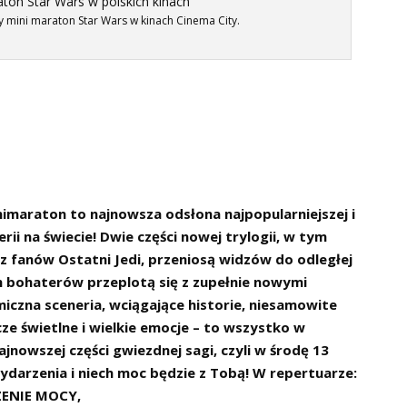
y mini maraton Star Wars w kinach Cinema City.
maraton to najnowsza odsłona najpopularniejszej i
rii na świecie! Dwie części nowej trylogii, w tym
fanów Ostatni Jedi, przeniosą widzów do odległej
ch bohaterów przeplotą się z zupełnie nowymi
iczna sceneria, wciągające historie, niesamowite
cze świetlne i wielkie emocje – to wszystko w
jnowszej części gwiezdnej sagi, czyli w środę 13
ydarzenia i niech moc będzie z Tobą! W repertuarze:
ENIE MOCY,