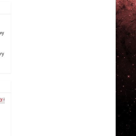
wy
ry