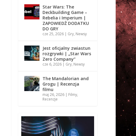
Star Wars: The
Deckbuilding Game –
Rebelia i Imperium |
ZAPOWIEDŹ DODATKU
DO GRY
cze 25, 2026
|
Gry
,
Newsy
Jest oficjalny zwiastun
rozgrywki | „Star Wars
Zero Company”
cze 6, 2026
|
Gry
,
Newsy
The Mandalorian and
Grogu | Recenzja
filmu
maj 26, 2026
|
Filmy
,
Recenzje