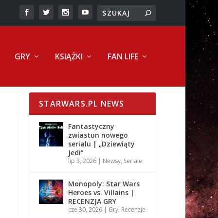
GRY
KSIĄŻKI
FAN LIFE
STARWARS.PL NEWS
Fantastyczny
zwiastun nowego
serialu | „Dziewiąty
Jedi”
lip 3, 2026
|
Newsy
,
Seriale
Monopoly: Star Wars
Heroes vs. Villains |
RECENZJA GRY
cze 30, 2026
|
Gry
,
Recenzje