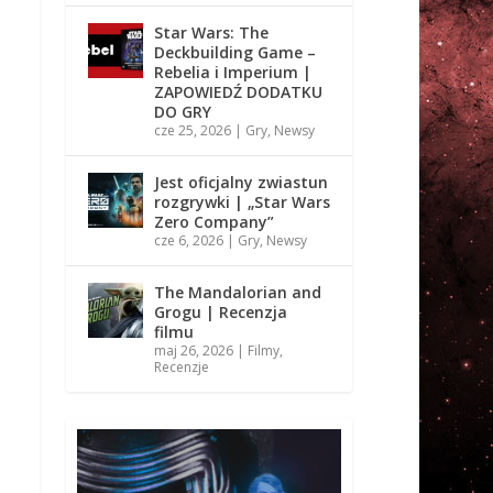
Star Wars: The
Deckbuilding Game –
Rebelia i Imperium |
ZAPOWIEDŹ DODATKU
DO GRY
cze 25, 2026
|
Gry
,
Newsy
Jest oficjalny zwiastun
rozgrywki | „Star Wars
Zero Company”
cze 6, 2026
|
Gry
,
Newsy
The Mandalorian and
Grogu | Recenzja
filmu
maj 26, 2026
|
Filmy
,
Recenzje