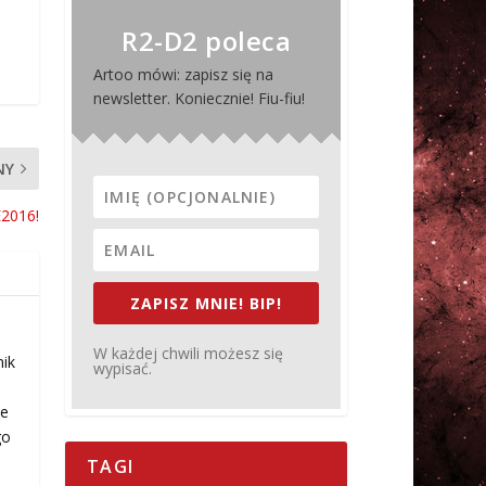
R2-D2 poleca
Artoo mówi: zapisz się na
newsletter. Koniecznie! Fiu-fiu!
NY
E2016!
ZAPISZ MNIE! BIP!
W każdej chwili możesz się
nik
wypisać.
ś
ie
go
TAGI