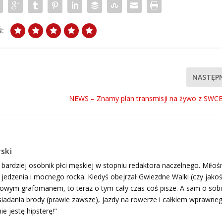
:
NASTĘP
NEWS – Znamy plan transmisji na żywo z SWC
ski
 bardziej osobnik płci męskiej w stopniu redaktora naczelnego. Miłoś
edzenia i mocnego rocka. Kiedyś obejrzał Gwiezdne Walki (czy jako
ogowym grafomanem, to teraz o tym cały czas coś pisze. A sam o sob
adania brody (prawie zawsze), jazdy na rowerze i całkiem wprawne
ie jestę hipsterę!"