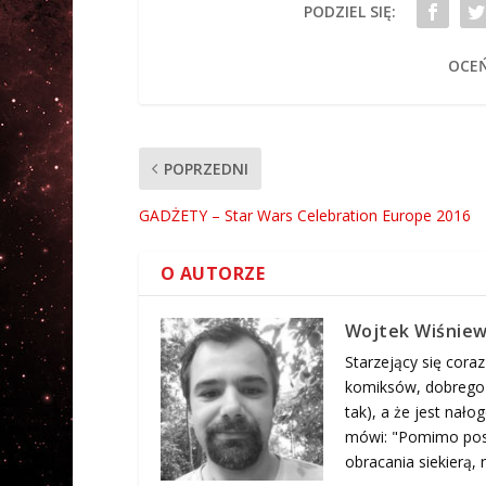
PODZIEL SIĘ:
OCEŃ
POPRZEDNI
GADŻETY – Star Wars Celebration Europe 2016
O AUTORZE
Wojtek Wiśniew
Starzejący się coraz
komiksów, dobrego j
tak), a że jest nał
mówi: "Pomimo posi
obracania siekierą, n