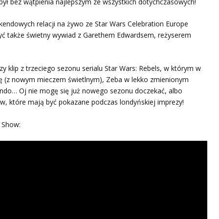
był bez wątpienia najlepszym ze wszystkich dotychczasowych!
kendowych relacji na żywo ze Star Wars Celebration Europe
yć także świetny wywiad z Garethem Edwardsem, reżyserem
szy klip z trzeciego sezonu serialu Star Wars: Rebels, w którym w
ę (z nowym mieczem świetlnym), Zeba w lekko zmienionym
Hondo… Oj nie mogę się już nowego sezonu doczekać, albo
w, które mają być pokazane podczas londyńskiej imprezy!
 Show: