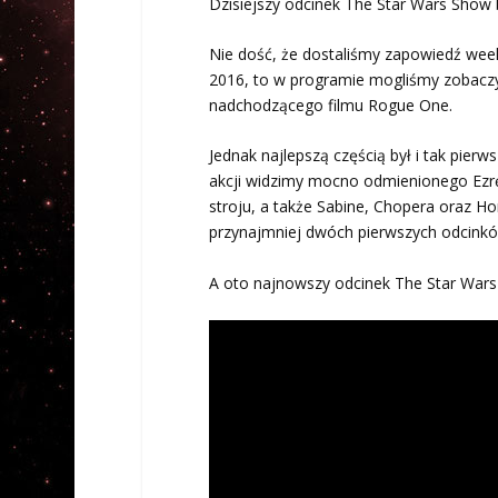
Dzisiejszy odcinek The Star Wars Show 
Nie dość, że dostaliśmy zapowiedź wee
2016, to w programie mogliśmy zobacz
nadchodzącego filmu Rogue One.
Jednak najlepszą częścią był i tak pierw
akcji widzimy mocno odmienionego Ezr
stroju, a także Sabine, Chopera oraz 
przynajmniej dwóch pierwszych odcinkó
A oto najnowszy odcinek The Star Wars