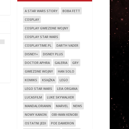
A STAR WARS STORY
BOBA FETT
COSPLAY
COSPLAY GWIEZDNE WOJNY
COSPLAY STAR WARS
COSPLAYTIME.PL
DARTH VADER
DISNEY+
DISNEY PLUS
DOCTOR APHRA
GALERIA
GRY
GWIEZDNE WOJNY
HAN SOLO
KOMIKS
KSIĄŻKA
LEGO
LEGO STAR WARS
LEIA ORGANA
LUCASFILM
LUKE SKYWALKER
MANDALORIANIN
MARVEL
NEWS
NOWY KANON
OBI-WAN KENOBI
OSTATNI JEDI
POE DAMERON