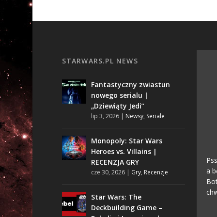
STARWARS.PL NEWS
Fantastyczny zwiastun
nowego serialu |
„Dziewiąty Jedi”
lip 3, 2026
|
Newsy
,
Seriale
Monopoly: Star Wars
Heroes vs. Villains |
Pss
RECENZJA GRY
a b
cze 30, 2026
|
Gry
,
Recenzje
Bot
chw
Star Wars: The
Deckbuilding Game –