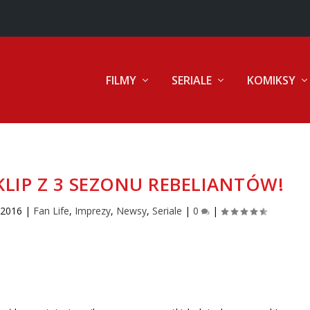
FILMY
SERIALE
KOMIKSY
KLIP Z 3 SEZONU REBELIANTÓW!
, 2016
|
Fan Life
,
Imprezy
,
Newsy
,
Seriale
|
0
|