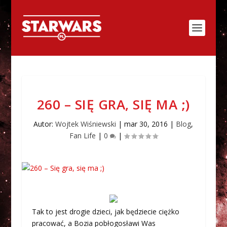
260 – SIĘ GRA, SIĘ MA ;)
Autor:
Wojtek Wiśniewski
|
mar 30, 2016
|
Blog
,
Fan Life
|
0
|
Tak to jest drogie dzieci, jak będziecie ciężko
pracować, a Bozia pobłogosławi Was