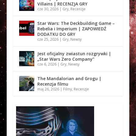
Villains | RECENZJA GRY
cze 30, 2026
|
Gry
,
Recenzje
Star Wars: The Deckbuilding Game –
Rebelia i Imperium | ZAPOWIEDŹ
DODATKU DO GRY
cze 25, 2026
|
Gry
,
Newsy
Jest oficjalny zwiastun rozgrywki |
„Star Wars Zero Company”
cze 6, 2026
|
Gry
,
Newsy
The Mandalorian and Grogu |
Recenzja filmu
maj 26, 2026
|
Filmy
,
Recenzje