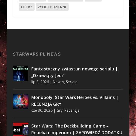
ŁOTR 1
ŻYCIE CODZIENNE
STARWARS.PL NEWS
Fantastyczny zwiastun nowego serialu |
„Dziewiąty Jedi”
lip 3, 2026
|
Newsy
,
Seriale
Monopoly: Star Wars Heroes vs. Villains |
RECENZJA GRY
cze 30, 2026
|
Gry
,
Recenzje
Star Wars: The Deckbuilding Game –
Rebelia i Imperium | ZAPOWIEDŹ DODATKU