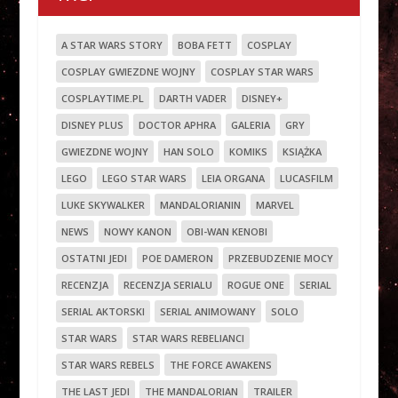
A STAR WARS STORY
BOBA FETT
COSPLAY
COSPLAY GWIEZDNE WOJNY
COSPLAY STAR WARS
COSPLAYTIME.PL
DARTH VADER
DISNEY+
DISNEY PLUS
DOCTOR APHRA
GALERIA
GRY
GWIEZDNE WOJNY
HAN SOLO
KOMIKS
KSIĄŻKA
LEGO
LEGO STAR WARS
LEIA ORGANA
LUCASFILM
LUKE SKYWALKER
MANDALORIANIN
MARVEL
NEWS
NOWY KANON
OBI-WAN KENOBI
OSTATNI JEDI
POE DAMERON
PRZEBUDZENIE MOCY
RECENZJA
RECENZJA SERIALU
ROGUE ONE
SERIAL
SERIAL AKTORSKI
SERIAL ANIMOWANY
SOLO
STAR WARS
STAR WARS REBELIANCI
STAR WARS REBELS
THE FORCE AWAKENS
THE LAST JEDI
THE MANDALORIAN
TRAILER