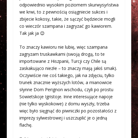
odpowiednio wysokim poziomem skurwysyństwa
we krwi, to z pewnością osiągniecie sukces i
zbijecie kokosy, takie, że sączyć będziecie mogli
co wieczór szampana i zagryzać go kawiorem.
Tak jak ja 😉
To znaczy kawioru nie lubię, więc szampana
zagryzam truskawkami (swoją drogą, to te
importowane z Hiszpanii, Turcji czy Chile są
zaskakująco niezłe – to znaczy mają jakiś smak).
Oczywiście nie coś takiego, jak na zdjęciu, tylko
trunek znacznie wyższych lotów, a mianowicie
słynne Dom Perignon wschodu, czyli po prostu
Sowietskoje Igristoje. Inne interesujące napoje
(nie tylko wyskokowe) z domu wyszły, trzeba
więc było sięgnąć do piwniczki po pozostałości z
imprezy sylwestrowej i uszczuplić je o jedną
flachę.