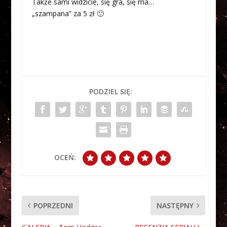
Także sami widzicie, się gra, się ma…
„szampana” za 5 zł 🙂
PODZIEL SIĘ:
OCEŃ:
POPRZEDNI
NASTĘPNY