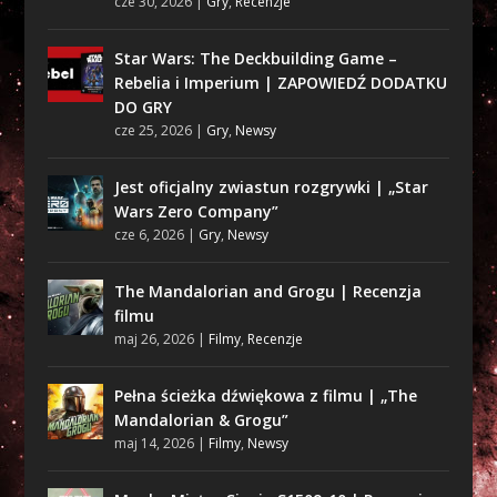
cze 30, 2026
|
Gry
,
Recenzje
Star Wars: The Deckbuilding Game –
Rebelia i Imperium | ZAPOWIEDŹ DODATKU
DO GRY
cze 25, 2026
|
Gry
,
Newsy
Jest oficjalny zwiastun rozgrywki | „Star
Wars Zero Company”
cze 6, 2026
|
Gry
,
Newsy
The Mandalorian and Grogu | Recenzja
filmu
maj 26, 2026
|
Filmy
,
Recenzje
Pełna ścieżka dźwiękowa z filmu | „The
Mandalorian & Grogu”
maj 14, 2026
|
Filmy
,
Newsy