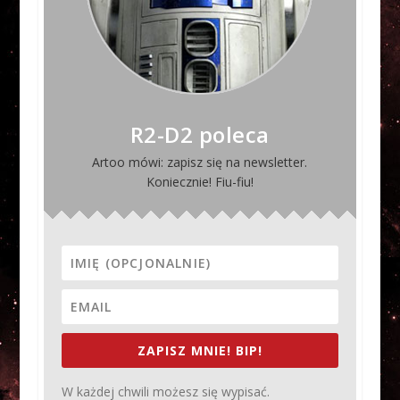
R2-D2 poleca
Artoo mówi: zapisz się na newsletter.
Koniecznie! Fiu-fiu!
ZAPISZ MNIE! BIP!
W każdej chwili możesz się wypisać.