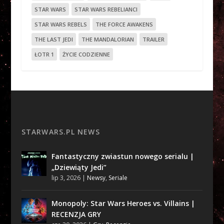
STAR WARS
STAR WARS REBELIANCI
STAR WARS REBELS
THE FORCE AWAKENS
THE LAST JEDI
THE MANDALORIAN
TRAILER
ŁOTR 1
ŻYCIE CODZIENNE
STARWARS.PL NEWS
Fantastyczny zwiastun nowego serialu |
„Dziewiąty Jedi”
lip 3, 2026
|
Newsy
,
Seriale
Monopoly: Star Wars Heroes vs. Villains |
RECENZJA GRY