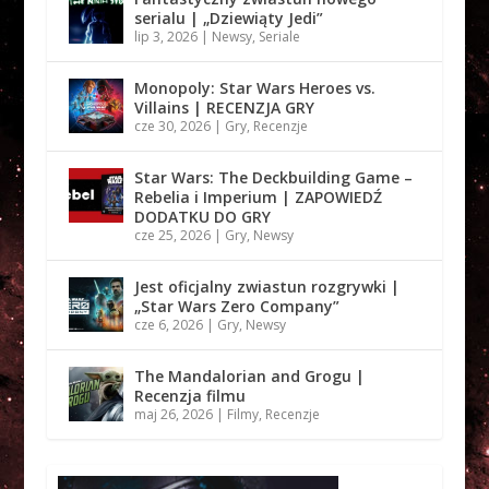
serialu | „Dziewiąty Jedi”
lip 3, 2026
|
Newsy
,
Seriale
Monopoly: Star Wars Heroes vs.
Villains | RECENZJA GRY
cze 30, 2026
|
Gry
,
Recenzje
Star Wars: The Deckbuilding Game –
Rebelia i Imperium | ZAPOWIEDŹ
DODATKU DO GRY
cze 25, 2026
|
Gry
,
Newsy
Jest oficjalny zwiastun rozgrywki |
„Star Wars Zero Company”
cze 6, 2026
|
Gry
,
Newsy
The Mandalorian and Grogu |
Recenzja filmu
maj 26, 2026
|
Filmy
,
Recenzje