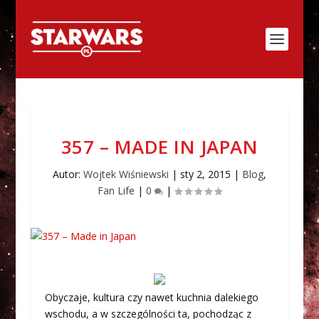
357 – MADE IN JAPAN
Autor:
Wojtek Wiśniewski
|
sty 2, 2015
|
Blog
,
Fan Life
|
0
|
Obyczaje, kultura czy nawet kuchnia dalekiego
wschodu, a w szczególności ta, pochodząc z