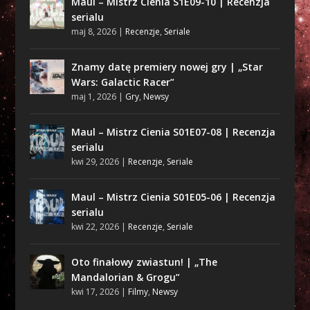
Maul – Mistrz Cienia S1E09-10 | Recenzja
serialu
maj 8, 2026
|
Recenzje
,
Seriale
Znamy datę premiery nowej gry | „Star
Wars: Galactic Racer”
maj 1, 2026
|
Gry
,
Newsy
Maul – Mistrz Cienia S01E07-08 | Recenzja
serialu
kwi 29, 2026
|
Recenzje
,
Seriale
Maul – Mistrz Cienia S01E05-06 | Recenzja
serialu
kwi 22, 2026
|
Recenzje
,
Seriale
Oto finałowy zwiastun! | „The
Mandalorian & Grogu”
kwi 17, 2026
|
Filmy
,
Newsy