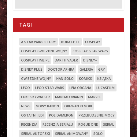
TAGI
A STAR WARS STORY
BOBA FETT
COSPLAY
COSPLAY GWIEZDNE WOJNY
COSPLAY STAR WARS
COSPLAYTIME.PL
DARTH VADER
DISNEY+
DISNEY PLUS
DOCTOR APHRA
GALERIA
GRY
GWIEZDNE WOJNY
HAN SOLO
KOMIKS
KSIĄŻKA
LEGO
LEGO STAR WARS
LEIA ORGANA
LUCASFILM
LUKE SKYWALKER
MANDALORIANIN
MARVEL
NEWS
NOWY KANON
OBI-WAN KENOBI
OSTATNI JEDI
POE DAMERON
PRZEBUDZENIE MOCY
RECENZJA
RECENZJA SERIALU
ROGUE ONE
SERIAL
SERIAL AKTORSKI
SERIAL ANIMOWANY
SOLO