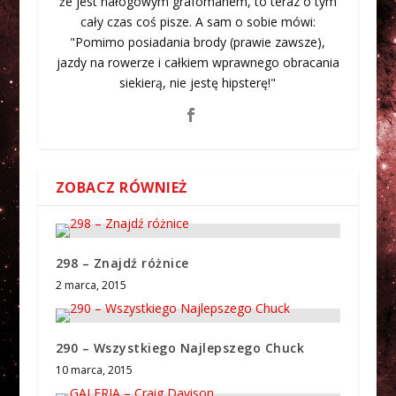
że jest nałogowym grafomanem, to teraz o tym
cały czas coś pisze. A sam o sobie mówi:
"Pomimo posiadania brody (prawie zawsze),
jazdy na rowerze i całkiem wprawnego obracania
siekierą, nie jestę hipsterę!"
ZOBACZ RÓWNIEŻ
298 – Znajdź różnice
2 marca, 2015
290 – Wszystkiego Najlepszego Chuck
10 marca, 2015