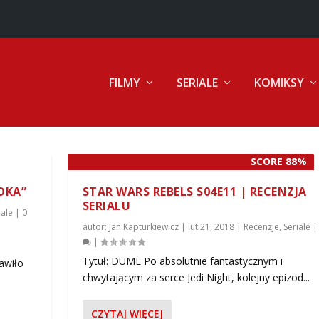
FILMY
SERIALE
KOMIKSY
SCORE 88%
SOKA”
STAR WARS REBELS S04E11 | RECENZJA
SERIALU
iale
|
0
autor:
Jan Kapturkiewicz
|
lut 21, 2018
|
Recenzje
,
Seriale
|
Tytuł: DUME Po absolutnie fantastycznym i
awiło
chwytającym za serce Jedi Night, kolejny epizod...
CZYTAJ WIĘCEJ