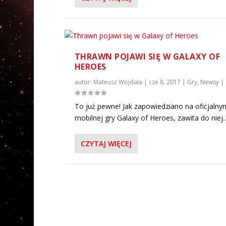
THRAWN POJAWI SIĘ W GALAXY OF
HEROES
autor:
Mateusz Wojdała
|
cze 8, 2017
|
Gry
,
Newsy
|
To już pewne! Jak zapowiedziano na oficjaln
mobilnej gry Galaxy of Heroes, zawita do niej..
CZYTAJ WIĘCEJ