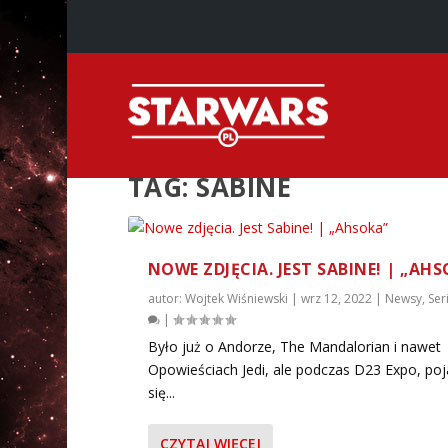
TAG:
SABINE
NOWE ZDJĘCIA. JEST SABINE! | „AH
autor:
Wojtek Wiśniewski
|
wrz 12, 2022
|
Newsy
,
Ser
|
Było już o Andorze, The Mandalorian i nawet
Opowieściach Jedi, ale podczas D23 Expo, poj
się...
CZYTAJ WIĘCEJ