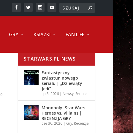
GRY
KSIĄŻKI
FAN LIFE
STARWARS.PL NEWS
Fantastyczny
zwiastun nowego
serialu | „Dziewiąty
Jedi”
lip 3, 2026
|
Newsy
,
Seriale
|
0
Monopoly: Star Wars
Heroes vs. Villains |
RECENZJA GRY
cze 30, 2026
|
Gry
,
Recenzje