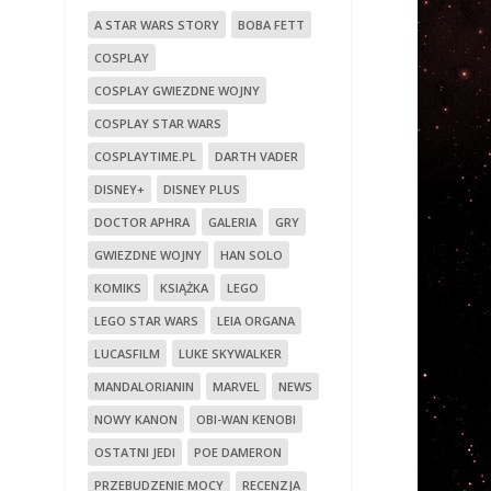
A STAR WARS STORY
BOBA FETT
COSPLAY
COSPLAY GWIEZDNE WOJNY
COSPLAY STAR WARS
COSPLAYTIME.PL
DARTH VADER
DISNEY+
DISNEY PLUS
DOCTOR APHRA
GALERIA
GRY
GWIEZDNE WOJNY
HAN SOLO
KOMIKS
KSIĄŻKA
LEGO
LEGO STAR WARS
LEIA ORGANA
LUCASFILM
LUKE SKYWALKER
MANDALORIANIN
MARVEL
NEWS
NOWY KANON
OBI-WAN KENOBI
OSTATNI JEDI
POE DAMERON
PRZEBUDZENIE MOCY
RECENZJA