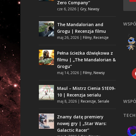
Zero Company”
cze 6, 2026
|
Gry
,
Newsy
WSPÓ
The Mandalorian and
Grogu | Recenzja filmu
maj 26, 2026
|
Filmy
,
Recenzje
Pełna ścieżka dźwiękowa z
filmu | „The Mandalorian &
Grogu”
maj 14, 2026
|
Filmy
,
Newsy
Maul – Mistrz Cienia S1E09-
10 | Recenzja serialu
WSPÓ
maj 8, 2026
|
Recenzje
,
Seriale
TECH
Znamy datę premiery
nowej gry | „Star Wars:
Galactic Racer”