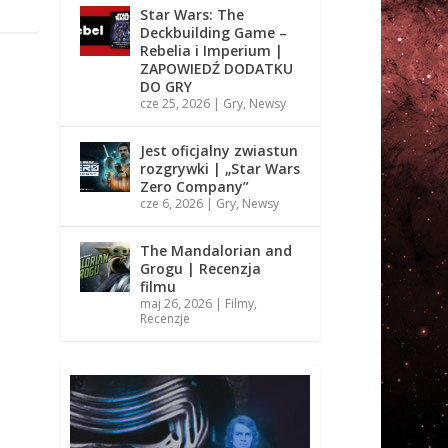
Star Wars: The
Deckbuilding Game –
Rebelia i Imperium |
ZAPOWIEDŹ DODATKU
DO GRY
cze 25, 2026
|
Gry
,
Newsy
Jest oficjalny zwiastun
rozgrywki | „Star Wars
Zero Company”
cze 6, 2026
|
Gry
,
Newsy
The Mandalorian and
Grogu | Recenzja
filmu
maj 26, 2026
|
Filmy
,
Recenzje