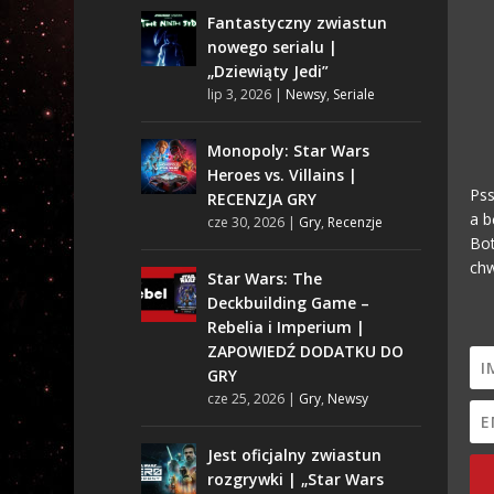
Fantastyczny zwiastun
nowego serialu |
„Dziewiąty Jedi”
lip 3, 2026
|
Newsy
,
Seriale
Monopoly: Star Wars
Heroes vs. Villains |
Pss
RECENZJA GRY
a b
cze 30, 2026
|
Gry
,
Recenzje
Bot
chw
Star Wars: The
Deckbuilding Game –
Rebelia i Imperium |
ZAPOWIEDŹ DODATKU DO
GRY
cze 25, 2026
|
Gry
,
Newsy
Jest oficjalny zwiastun
rozgrywki | „Star Wars