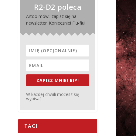
R2-D2 poleca
Artoo mówi: zapisz się na
newsletter. Koniecznie! Fiu-fiu!
ZAPISZ MNIE! BIP!
W każdej chwili możesz się
wypisać.
TAGI