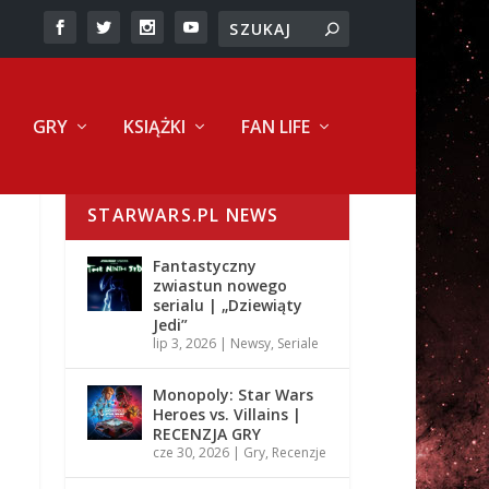
GRY
KSIĄŻKI
FAN LIFE
STARWARS.PL NEWS
Fantastyczny
zwiastun nowego
serialu | „Dziewiąty
Jedi”
lip 3, 2026
|
Newsy
,
Seriale
Monopoly: Star Wars
Heroes vs. Villains |
RECENZJA GRY
cze 30, 2026
|
Gry
,
Recenzje