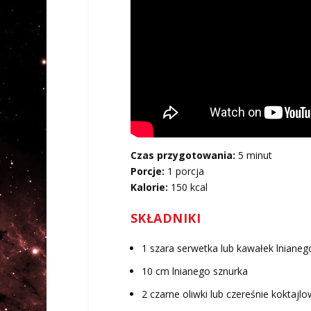
Czas przygotowania:
5 minut
Porcje:
1 porcja
Kalorie:
150 kcal
SKŁADNIKI
1 szara serwetka lub kawałek lniane
10 cm lnianego sznurka
2 czarne oliwki lub czereśnie koktajl