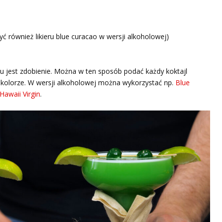
ć również likieru blue curacao w wersji alkoholowej)
nu jest zdobienie. Można w ten sposób podać każdy koktajl
 kolorze. W wersji alkoholowej można wykorzystać np.
Blue
Hawaii Virgin
.