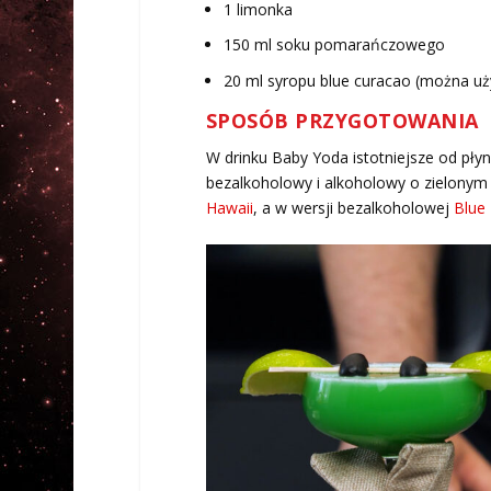
1 limonka
150 ml soku pomarańczowego
20 ml syropu blue curacao (można uży
SPOSÓB PRZYGOTOWANIA
W drinku Baby Yoda istotniejsze od pły
bezalkoholowy i alkoholowy o zielonym
Hawaii
, a w wersji bezalkoholowej
Blue 