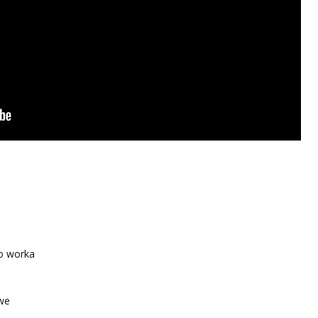
go worka
owe