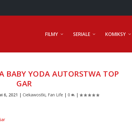
FILMY
SERIALE
KOMIKSY
KA BABY YODA AUTORSTWA TOP
GAR
wi 6, 2021
|
Ciekawostki
,
Fan Life
|
0
|