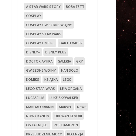
A STAR WARS STORY
BOBA FETT
COSPLAY
COSPLAY GWIEZDNE WOJNY
COSPLAY STAR WARS
COSPLAYTIME.PL
DARTH VADER
DISNEY+
DISNEY PLUS
DOCTOR APHRA
GALERIA
GRY
GWIEZDNE WOJNY
HAN SOLO
KOMIKS
KSIĄŻKA
LEGO
LEGO STAR WARS
LEIA ORGANA
LUCASFILM
LUKE SKYWALKER
MANDALORIANIN
MARVEL
NEWS
NOWY KANON
OBI-WAN KENOBI
OSTATNI JEDI
POE DAMERON
PRZEBUDZENIE MOCY
RECENZJA