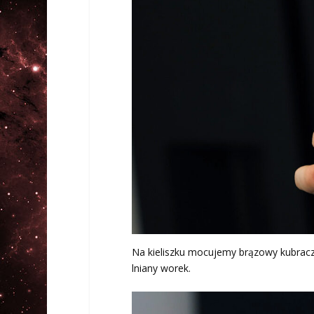
Na kieliszku mocujemy brązowy kubracze
lniany worek.