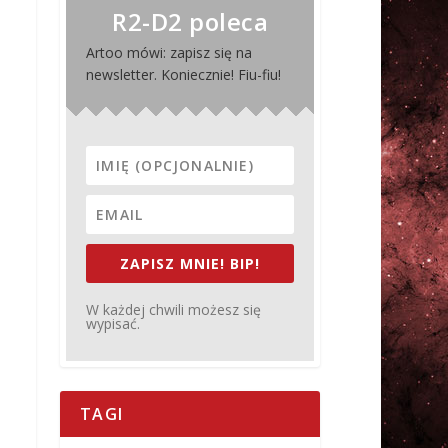
R2-D2 poleca
Artoo mówi: zapisz się na
newsletter. Koniecznie! Fiu-fiu!
ZAPISZ MNIE! BIP!
W każdej chwili możesz się
wypisać.
TAGI