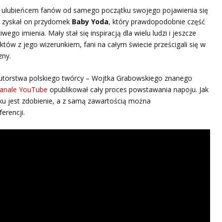
ę ulubieńcem fanów od samego początku swojego pojawienia się
ę, zyskał on przydomek
Baby Yoda
, który prawdopodobnie część
ego imienia. Mały stał się inspiracją dla wielu ludzi i jeszcze
któw z jego wizerunkiem, fani na całym świecie prześcigali się w
zny.
torstwa polskiego twórcy – Wojtka Grabowskiego znanego
anale YouTube
opublikował cały proces powstawania napoju. Jak
ku jest zdobienie, a z samą zawartością można
erencji.