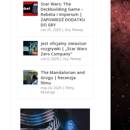
Star Wars: The
Deckbuilding Game –
Rebelia i Imperium |
ZAPOWIEDŹ DODATKU
DO GRY
cze 25, 2026
|
Gry
,
Newsy
Jest oficjalny zwiastun
rozgrywki | „Star Wars
Zero Company”
cze 6, 2026
|
Gry
,
Newsy
The Mandalorian and
Grogu | Recenzja
filmu
maj 26, 2026
|
Filmy
,
Recenzje