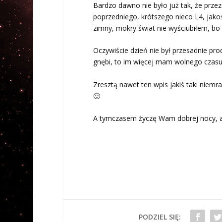
Bardzo dawno nie było już tak, że prze
poprzedniego, krótszego nieco L4, jako
zimny, mokry świat nie wyściubiłem, bo 
Oczywiście dzień nie był przesadnie pro
gnębi, to im więcej mam wolnego czasu i
Zresztą nawet ten wpis jakiś taki niemr
🙂
A tymczasem życzę Wam dobrej nocy, a
PODZIEL SIĘ: