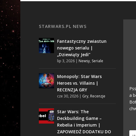
STARWARS.PL NEWS
Fantastyczny zwiastun
nowego serialu |
„Dziewiąty Jedi”
lip 3, 2026
|
Newsy
,
Seriale
Monopoly: Star Wars
Heroes vs. Villains |
Pss
RECENZJA GRY
a b
cze 30, 2026
|
Gry
,
Recenzje
Bot
chw
Star Wars: The
Deckbuilding Game –
Rebelia i Imperium |
ZAPOWIEDŹ DODATKU DO