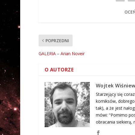
OCEŃ
POPRZEDNI
GALERIA – Arian Noveir
O AUTORZE
Wojtek Wiśniew
Starzejący się coraz
komiksów, dobrego j
tak), a że jest nał
mówi: "Pomimo posi
obracania siekierą, n