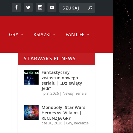
GRY
KSIĄŻKI
FAN LIFE
STARWARS.PL NEWS
Fantastyczny
zwiastun nowego
serialu | „Dziewiąty
Jedi”
lip 3, 2026
|
Newsy
,
Seriale
Monopoly: Star Wars
Heroes vs. Villains |
RECENZJA GRY
cze 30, 2026
|
Gry
,
Recenzje