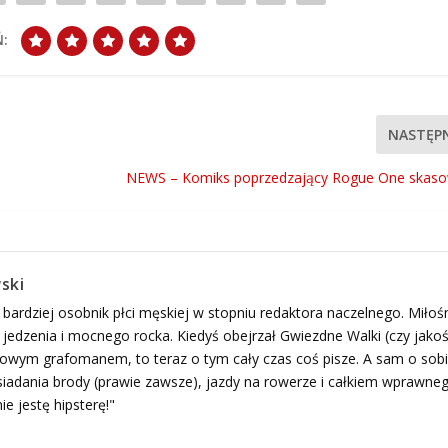
:
NASTĘP
NEWS – Komiks poprzedzający Rogue One skaso
ski
 bardziej osobnik płci męskiej w stopniu redaktora naczelnego. Miłoś
edzenia i mocnego rocka. Kiedyś obejrzał Gwiezdne Walki (czy jako
ogowym grafomanem, to teraz o tym cały czas coś pisze. A sam o sob
adania brody (prawie zawsze), jazdy na rowerze i całkiem wprawne
ie jestę hipsterę!"