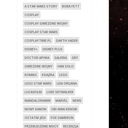
A STAR WARS STORY
BOBA FETT
COSPLAY
COSPLAY GWIEZDNE WOJNY
COSPLAY STAR WARS
COSPLAYTIME.PL
DARTH VADER
DISNEY+
DISNEY PLUS
DOCTOR APHRA
GALERIA
GRY
GWIEZDNE WOJNY
HAN SOLO
KOMIKS
KSIĄŻKA
LEGO
LEGO STAR WARS
LEIA ORGANA
LUCASFILM
LUKE SKYWALKER
MANDALORIANIN
MARVEL
NEWS
NOWY KANON
OBI-WAN KENOBI
OSTATNI JEDI
POE DAMERON
PRZEBUDZENIE MOCY
RECENZJA