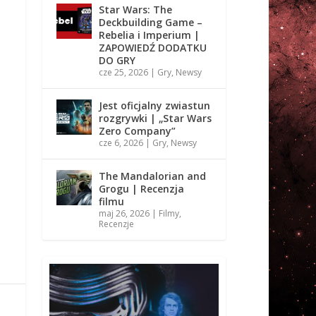
Star Wars: The
Deckbuilding Game –
Rebelia i Imperium |
ZAPOWIEDŹ DODATKU
DO GRY
cze 25, 2026
|
Gry
,
Newsy
Jest oficjalny zwiastun
rozgrywki | „Star Wars
Zero Company”
cze 6, 2026
|
Gry
,
Newsy
The Mandalorian and
Grogu | Recenzja
filmu
maj 26, 2026
|
Filmy
,
Recenzje