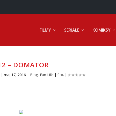
FILMY
SERIALE
KOMIKSY
12 – DOMATOR
|
maj 17, 2016
|
Blog
,
Fan Life
|
0
|