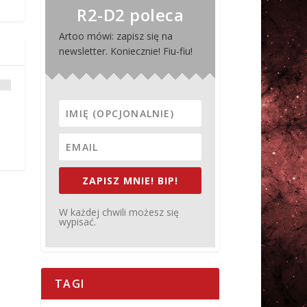
R2-D2 poleca
Artoo mówi: zapisz się na
newsletter. Koniecznie! Fiu-fiu!
ZAPISZ MNIE! BIP!
W każdej chwili możesz się
wypisać.
TAGI