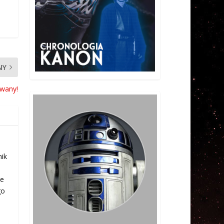
NY
wany!
nik
ś
ie
go