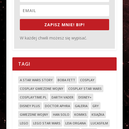
ZAPISZ MNIE! BIP!
W każdej chwili możesz się wypisać.
TAGI
A STAR WARS STORY
BOBA FETT
COSPLAY
COSPLAY GWIEZDNE WOJNY
COSPLAY STAR WARS
COSPLAYTIME.PL
DARTH VADER
DISNEY+
DISNEY PLUS
DOCTOR APHRA
GALERIA
GRY
GWIEZDNE WOJNY
HAN SOLO
KOMIKS
KSIĄŻKA
LEGO
LEGO STAR WARS
LEIA ORGANA
LUCASFILM