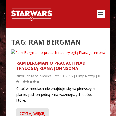
TAG:
RAM BERGMAN
RAM BERGMAN O PRACACH NAD
TRYLOGIĄ RIANA JOHNSONA
autor:
Jan Kapturkiewicz
|
cze 13, 2018
|
Filmy
,
Newsy
|
0
|
Choć w mediach nie znajduje się na pierwszym
planie, jest on jedną z najważniejszych osób,
które...
CZYTAJ WIĘCEJ