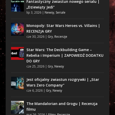
Fantastyczny zwiastun nowego serialu |
„Dziewiąty Jedi”
lip 3, 2026
|
Newsy
,
Seriale
Monopoly: Star Wars Heroes vs. Villains |
RECENZJA GRY
cze 30, 2026
|
Gry
,
Recenzje
Star Wars: The Deckbuilding Game –
Rebelia i Imperium | ZAPOWIEDŹ DODATKU
DO GRY
cze 25, 2026
|
Gry
,
Newsy
Jest oficjalny zwiastun rozgrywki | „Star
Wars Zero Company”
cze 6, 2026
|
Gry
,
Newsy
The Mandalorian and Grogu | Recenzja
filmu
maj 26, 2026
|
Filmy
,
Recenzje