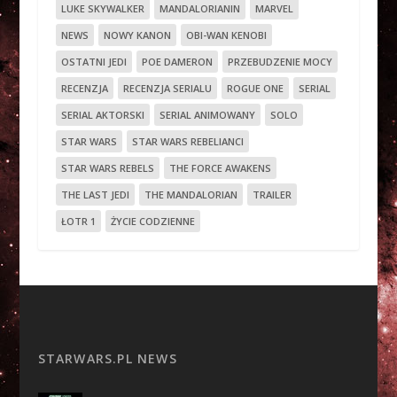
LUKE SKYWALKER
MANDALORIANIN
MARVEL
NEWS
NOWY KANON
OBI-WAN KENOBI
OSTATNI JEDI
POE DAMERON
PRZEBUDZENIE MOCY
RECENZJA
RECENZJA SERIALU
ROGUE ONE
SERIAL
SERIAL AKTORSKI
SERIAL ANIMOWANY
SOLO
STAR WARS
STAR WARS REBELIANCI
STAR WARS REBELS
THE FORCE AWAKENS
THE LAST JEDI
THE MANDALORIAN
TRAILER
ŁOTR 1
ŻYCIE CODZIENNE
STARWARS.PL NEWS