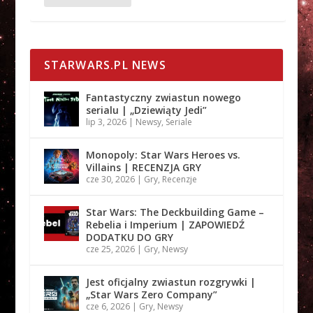
STARWARS.PL NEWS
Fantastyczny zwiastun nowego
serialu | „Dziewiąty Jedi”
lip 3, 2026
|
Newsy
,
Seriale
Monopoly: Star Wars Heroes vs.
Villains | RECENZJA GRY
cze 30, 2026
|
Gry
,
Recenzje
Star Wars: The Deckbuilding Game –
Rebelia i Imperium | ZAPOWIEDŹ
DODATKU DO GRY
cze 25, 2026
|
Gry
,
Newsy
Jest oficjalny zwiastun rozgrywki |
„Star Wars Zero Company”
cze 6, 2026
|
Gry
,
Newsy