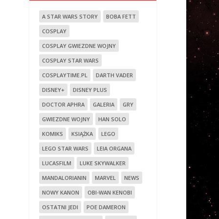
A STAR WARS STORY
BOBA FETT
COSPLAY
COSPLAY GWIEZDNE WOJNY
COSPLAY STAR WARS
COSPLAYTIME.PL
DARTH VADER
DISNEY+
DISNEY PLUS
DOCTOR APHRA
GALERIA
GRY
GWIEZDNE WOJNY
HAN SOLO
KOMIKS
KSIĄŻKA
LEGO
LEGO STAR WARS
LEIA ORGANA
LUCASFILM
LUKE SKYWALKER
MANDALORIANIN
MARVEL
NEWS
NOWY KANON
OBI-WAN KENOBI
OSTATNI JEDI
POE DAMERON