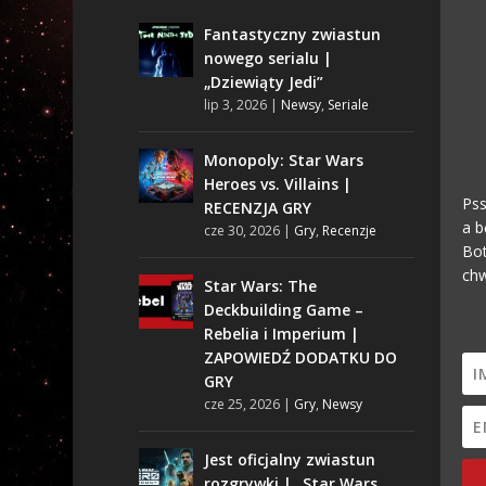
Fantastyczny zwiastun
nowego serialu |
„Dziewiąty Jedi”
lip 3, 2026
|
Newsy
,
Seriale
Monopoly: Star Wars
Heroes vs. Villains |
Pss
RECENZJA GRY
a b
cze 30, 2026
|
Gry
,
Recenzje
Bot
chw
Star Wars: The
Deckbuilding Game –
Rebelia i Imperium |
ZAPOWIEDŹ DODATKU DO
GRY
cze 25, 2026
|
Gry
,
Newsy
Jest oficjalny zwiastun
rozgrywki | „Star Wars