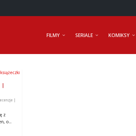
FILMY
SERIALE
KOMIKSY
 |
ecenzje
|
ę z
, o...