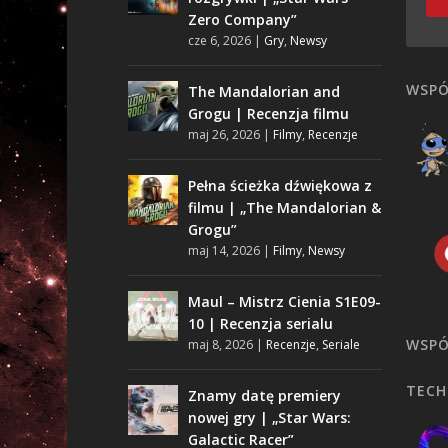
Zero Company”
cze 6, 2026
|
Gry
,
Newsy
WSPÓ
The Mandalorian and
Grogu | Recenzja filmu
maj 26, 2026
|
Filmy
,
Recenzje
Pełna ścieżka dźwiękowa z
filmu | „The Mandalorian &
Grogu”
maj 14, 2026
|
Filmy
,
Newsy
Maul – Mistrz Cienia S1E09-
10 | Recenzja serialu
WSPÓ
maj 8, 2026
|
Recenzje
,
Seriale
TECH
Znamy datę premiery
nowej gry | „Star Wars:
Galactic Racer”