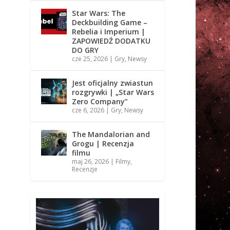
Star Wars: The
Deckbuilding Game –
Rebelia i Imperium |
ZAPOWIEDŹ DODATKU
DO GRY
cze 25, 2026
|
Gry
,
Newsy
Jest oficjalny zwiastun
rozgrywki | „Star Wars
Zero Company”
cze 6, 2026
|
Gry
,
Newsy
The Mandalorian and
Grogu | Recenzja
filmu
maj 26, 2026
|
Filmy
,
Recenzje