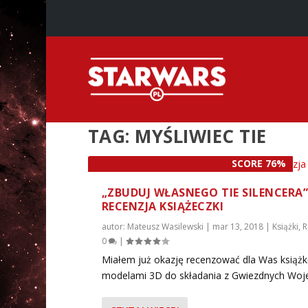
TAG:
MYŚLIWIEC TIE
SCORE 76%
„ZBUDUJ WŁASNEGO TIE SILENCERA”
RECENZJA KSIĄŻECZKI
autor:
Mateusz Wasilewski
|
mar 13, 2018
|
Książki
,
R
0
|
Miałem już okazję recenzować dla Was książk
modelami 3D do składania z Gwiezdnych Wojen