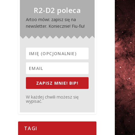
R2-D2 poleca
Artoo mówi: zapisz się na
newsletter. Koniecznie! Fiu-fiu!
ZAPISZ MNIE! BIP!
W każdej chwili możesz się
wypisać.
TAGI