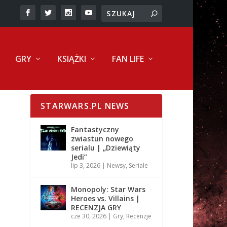
GRY
KSIĄŻKI
FAN LIFE
STARWARS.PL NEWS
Fantastyczny
zwiastun nowego
serialu | „Dziewiąty
Jedi”
lip 3, 2026
|
Newsy
,
Seriale
Monopoly: Star Wars
Heroes vs. Villains |
RECENZJA GRY
cze 30, 2026
|
Gry
,
Recenzje