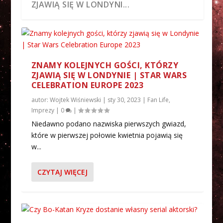
ZJAWIĄ SIĘ W LONDYNI...
ZNAMY KOLEJNYCH GOŚCI, KTÓRZY
ZJAWIĄ SIĘ W LONDYNIE | STAR WARS
CELEBRATION EUROPE 2023
autor:
Wojtek Wiśniewski
|
sty 30, 2023
|
Fan Life
,
Imprezy
|
0
|
Niedawno podano nazwiska pierwszych gwiazd,
które w pierwszej połowie kwietnia pojawią się
CZY BO-KATAN KRYZE DOSTANIE
KATEE SACKHOFF JAKO AKTORSKA BO-
w...
WŁASNY SERIAL AKTORSKI...
KATAN | „THE MANDA...
CZYTAJ WIĘCEJ