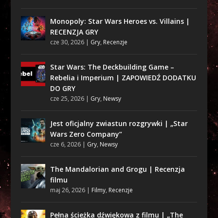
Monopoly: Star Wars Heroes vs. Villains |
RECENZJA GRY
cze 30, 2026
|
Gry
,
Recenzje
Star Wars: The Deckbuilding Game –
Rebelia i Imperium | ZAPOWIEDŹ DODATKU
DO GRY
cze 25, 2026
|
Gry
,
Newsy
Jest oficjalny zwiastun rozgrywki | „Star
Wars Zero Company”
cze 6, 2026
|
Gry
,
Newsy
The Mandalorian and Grogu | Recenzja
filmu
maj 26, 2026
|
Filmy
,
Recenzje
Pełna ścieżka dźwiękowa z filmu | „The