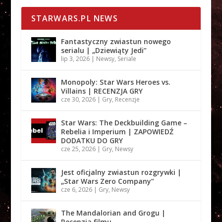
STARWARS.PL NEWS
Fantastyczny zwiastun nowego
serialu | „Dziewiąty Jedi”
lip 3, 2026
|
Newsy
,
Seriale
Monopoly: Star Wars Heroes vs.
Villains | RECENZJA GRY
cze 30, 2026
|
Gry
,
Recenzje
Star Wars: The Deckbuilding Game –
Rebelia i Imperium | ZAPOWIEDŹ
DODATKU DO GRY
cze 25, 2026
|
Gry
,
Newsy
Jest oficjalny zwiastun rozgrywki |
„Star Wars Zero Company”
cze 6, 2026
|
Gry
,
Newsy
The Mandalorian and Grogu |
Recenzja filmu