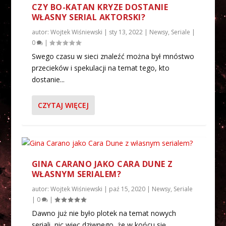
CZY BO-KATAN KRYZE DOSTANIE
WŁASNY SERIAL AKTORSKI?
autor:
Wojtek Wiśniewski
|
sty 13, 2022
|
Newsy
,
Seriale
|
0
|
Swego czasu w sieci znaleźć można był mnóstwo
przecieków i spekulacji na temat tego, kto
dostanie...
CZYTAJ WIĘCEJ
GINA CARANO JAKO CARA DUNE Z
WŁASNYM SERIALEM?
autor:
Wojtek Wiśniewski
|
paź 15, 2020
|
Newsy
,
Seriale
|
0
|
Dawno już nie było plotek na temat nowych
seriali, nic więc dziwnego, że w końcu się