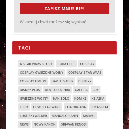
ZAPISZ MNIE! BIP!
W każdej chwili możesz się wypisać.
TAGI
A STAR WARS STORY
BOBA FETT
COSPLAY
COSPLAY GWIEZDNE WOJNY
COSPLAY STAR WARS
COSPLAYTIME.PL
DARTH VADER
DISNEY+
DISNEY PLUS
DOCTOR APHRA
GALERIA
GRY
GWIEZDNE WOJNY
HAN SOLO
KOMIKS
KSIĄŻKA
LEGO
LEGO STAR WARS
LEIA ORGANA
LUCASFILM
LUKE SKYWALKER
MANDALORIANIN
MARVEL
NEWS
NOWY KANON
OBI-WAN KENOBI