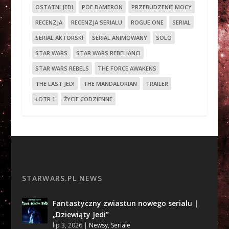
OSTATNI JEDI
POE DAMERON
PRZEBUDZENIE MOCY
RECENZJA
RECENZJA SERIALU
ROGUE ONE
SERIAL
SERIAL AKTORSKI
SERIAL ANIMOWANY
SOLO
STAR WARS
STAR WARS REBELIANCI
STAR WARS REBELS
THE FORCE AWAKENS
THE LAST JEDI
THE MANDALORIAN
TRAILER
ŁOTR 1
ŻYCIE CODZIENNE
STARWARS.PL NEWS
Fantastyczny zwiastun nowego serialu |
„Dziewiąty Jedi”
lip 3, 2026
|
Newsy
,
Seriale