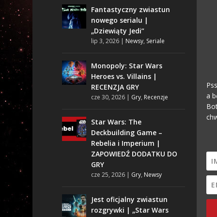
Fantastyczny zwiastun
nowego serialu |
„Dziewiąty Jedi”
lip 3, 2026
|
Newsy
,
Seriale
Monopoly: Star Wars
Heroes vs. Villains |
Pss
RECENZJA GRY
a b
cze 30, 2026
|
Gry
,
Recenzje
Bot
chw
Star Wars: The
Deckbuilding Game –
Rebelia i Imperium |
ZAPOWIEDŹ DODATKU DO
GRY
cze 25, 2026
|
Gry
,
Newsy
Jest oficjalny zwiastun
rozgrywki | „Star Wars