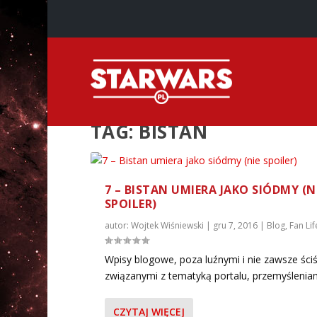
TAG:
BISTAN
7 – BISTAN UMIERA JAKO SIÓDMY (N
SPOILER)
autor:
Wojtek Wiśniewski
|
gru 7, 2016
|
Blog
,
Fan Lif
Wpisy blogowe, poza luźnymi i nie zawsze ściś
związanymi z tematyką portalu, przemyśleniami
CZYTAJ WIĘCEJ