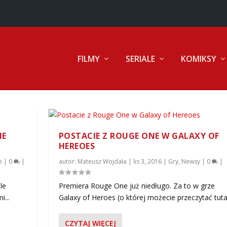
FILMY
SERIALE
KOMIKSY
IE
POSTACIE Z ROUGE ONE W GALAXY OF
HEREOES
e
|
0
|
autor:
Mateusz Wojdała
|
lis 3, 2016
|
Gry
,
Newsy
|
0
|
le
Premiera Rouge One już niedługo. Za to w grze
...
Galaxy of Heroes (o której możecie przeczytać tutaj)
CZYTAJ WIĘCEJ