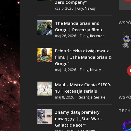
Zero Company”
cze 6, 2026
|
Gry
,
Newsy
WSPÓ
The Mandalorian and
Grogu | Recenzja filmu
maj 26, 2026
|
Filmy
,
Recenzje
Pełna ścieżka dźwiękowa z
filmu | „The Mandalorian &
Grogu”
maj 14, 2026
|
Filmy
,
Newsy
Maul – Mistrz Cienia S1E09-
10 | Recenzja serialu
WSPÓ
maj 8, 2026
|
Recenzje
,
Seriale
TECH
Znamy datę premiery
nowej gry | „Star Wars:
Galactic Racer”