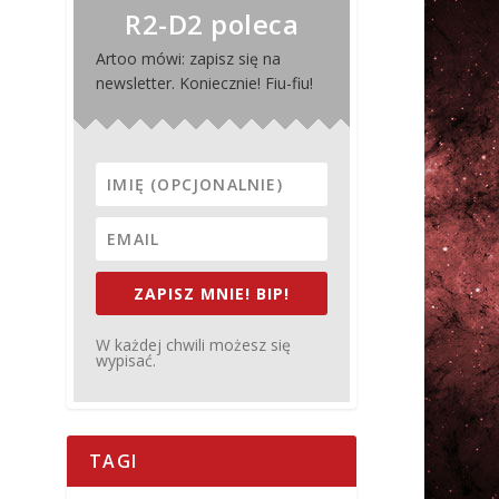
R2-D2 poleca
Artoo mówi: zapisz się na
newsletter. Koniecznie! Fiu-fiu!
ZAPISZ MNIE! BIP!
W każdej chwili możesz się
wypisać.
TAGI