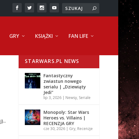
GRY
KSIĄŻKI
FAN LIFE
STARWARS.PL NEWS
Fantastyczny
zwiastun nowego
serialu | „Dziewiąty
Jedi”
lip 3, 2026
|
Newsy
,
Seriale
Monopoly: Star Wars
Heroes vs. Villains |
...
RECENZJA GRY
cze 30, 2026
|
Gry
,
Recenzje