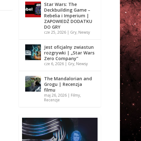
Star Wars: The
Deckbuilding Game –
Rebelia i Imperium |
ZAPOWIEDŹ DODATKU
DO GRY
cze 25, 2026
|
Gry
,
Newsy
Jest oficjalny zwiastun
rozgrywki | „Star Wars
Zero Company”
cze 6, 2026
|
Gry
,
Newsy
The Mandalorian and
Grogu | Recenzja
filmu
maj 26, 2026
|
Filmy
,
Recenzje