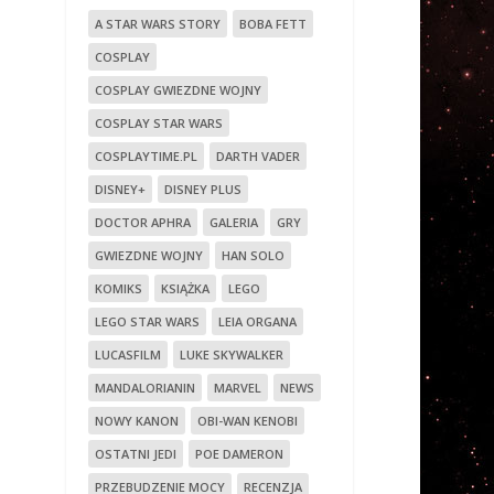
A STAR WARS STORY
BOBA FETT
COSPLAY
COSPLAY GWIEZDNE WOJNY
COSPLAY STAR WARS
COSPLAYTIME.PL
DARTH VADER
DISNEY+
DISNEY PLUS
DOCTOR APHRA
GALERIA
GRY
GWIEZDNE WOJNY
HAN SOLO
KOMIKS
KSIĄŻKA
LEGO
LEGO STAR WARS
LEIA ORGANA
LUCASFILM
LUKE SKYWALKER
MANDALORIANIN
MARVEL
NEWS
NOWY KANON
OBI-WAN KENOBI
OSTATNI JEDI
POE DAMERON
PRZEBUDZENIE MOCY
RECENZJA