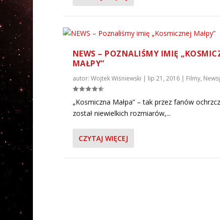
NEWS – POZNALIŚMY IMIĘ „KOSMIC
MAŁPY”
autor:
Wojtek Wiśniewski
|
lip 21, 2016
|
Filmy
,
News
„Kosmiczna Małpa” – tak przez fanów ochrzc
został niewielkich rozmiarów,...
CZYTAJ WIĘCEJ