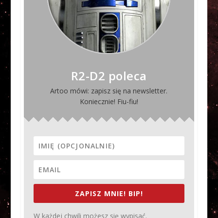
R2-D2 poleca
Artoo mówi: zapisz się na newsletter.
Koniecznie! Fiu-fiu!
ZAPISZ MNIE! BIP!
W każdej chwili możesz się wypisać.