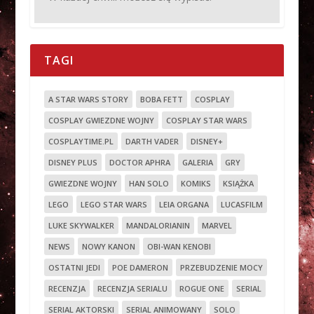
TAGI
A STAR WARS STORY
BOBA FETT
COSPLAY
COSPLAY GWIEZDNE WOJNY
COSPLAY STAR WARS
COSPLAYTIME.PL
DARTH VADER
DISNEY+
DISNEY PLUS
DOCTOR APHRA
GALERIA
GRY
GWIEZDNE WOJNY
HAN SOLO
KOMIKS
KSIĄŻKA
LEGO
LEGO STAR WARS
LEIA ORGANA
LUCASFILM
LUKE SKYWALKER
MANDALORIANIN
MARVEL
NEWS
NOWY KANON
OBI-WAN KENOBI
OSTATNI JEDI
POE DAMERON
PRZEBUDZENIE MOCY
RECENZJA
RECENZJA SERIALU
ROGUE ONE
SERIAL
SERIAL AKTORSKI
SERIAL ANIMOWANY
SOLO