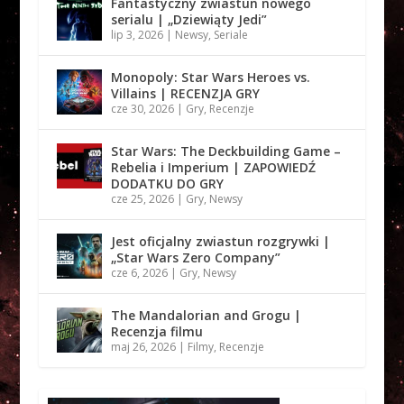
Fantastyczny zwiastun nowego
serialu | „Dziewiąty Jedi”
lip 3, 2026
|
Newsy
,
Seriale
Monopoly: Star Wars Heroes vs.
Villains | RECENZJA GRY
cze 30, 2026
|
Gry
,
Recenzje
Star Wars: The Deckbuilding Game –
Rebelia i Imperium | ZAPOWIEDŹ
DODATKU DO GRY
cze 25, 2026
|
Gry
,
Newsy
Jest oficjalny zwiastun rozgrywki |
„Star Wars Zero Company”
cze 6, 2026
|
Gry
,
Newsy
The Mandalorian and Grogu |
Recenzja filmu
maj 26, 2026
|
Filmy
,
Recenzje