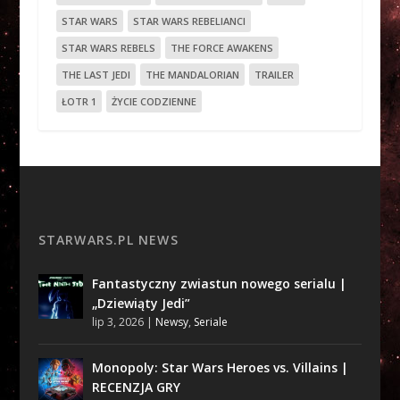
STAR WARS
STAR WARS REBELIANCI
STAR WARS REBELS
THE FORCE AWAKENS
THE LAST JEDI
THE MANDALORIAN
TRAILER
ŁOTR 1
ŻYCIE CODZIENNE
STARWARS.PL NEWS
Fantastyczny zwiastun nowego serialu |
„Dziewiąty Jedi”
lip 3, 2026
|
Newsy
,
Seriale
Monopoly: Star Wars Heroes vs. Villains |
RECENZJA GRY