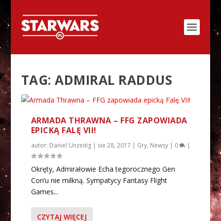
TAG:
ADMIRAL RADDUS
ARMADA THRAWNA – FFG ZAPOWIADA
EPICKĄ FALĘ VII!
autor:
Daniel Unzeitig
|
sie 28, 2017
|
Gry
,
Newsy
|
0
|
Okręty, Admirałowie Echa tegorocznego Gen
Con’u nie milkną. Sympatycy Fantasy Flight
Games...
CZYTAJ WIĘCEJ