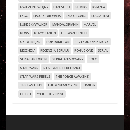
GWIEZDNE WOJNY
HAN SOLO
KOMIKS
KSIĄŻKA
LEGO
LEGO STAR WARS
LEIA ORGANA
LUCASFILM
LUKE SKYWALKER
MANDALORIANIN
MARVEL
NEWS
NOWY KANON
OBI-WAN KENOBI
OSTATNI JEDI
POE DAMERON
PRZEBUDZENIE MOCY
RECENZJA
RECENZJA SERIALU
ROGUE ONE
SERIAL
SERIAL AKTORSKI
SERIAL ANIMOWANY
SOLO
STAR WARS
STAR WARS REBELIANCI
STAR WARS REBELS
THE FORCE AWAKENS
THE LAST JEDI
THE MANDALORIAN
TRAILER
ŁOTR 1
ŻYCIE CODZIENNE