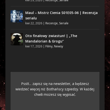
kwi 29, 2026
|
Recenzje
,
Seriale
Maul – Mistrz Cienia S01E05-06 | Recenzja
serialu
kwi 22, 2026
|
Recenzje
,
Seriale
Oto finałowy zwiastun! | „The
Mandalorian & Grogu”
kwi 17, 2026
|
Filmy
,
Newsy
Psstt... zapisz się na newsletter, a będziesz
wiedzieć więcej niż Bothańscy szpiedzy. W każdej
chwili możesz się wypisać.