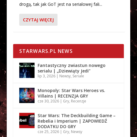
drogą, tak jak GoT jest na serialowej fali...
CZYTAJ WIĘCEJ
STARWARS.PL NEWS
Fantastyczny zwiastun nowego
serialu | „Dziewiąty Jedi”
lip 3, 2026
|
Newsy
,
Seriale
Monopoly: Star Wars Heroes vs.
Villains | RECENZJA GRY
cze 30, 2026
|
Gry
,
Recenzje
Star Wars: The Deckbuilding Game –
Rebelia i Imperium | ZAPOWIEDŹ
DODATKU DO GRY
cze 25, 2026
|
Gry
,
Newsy