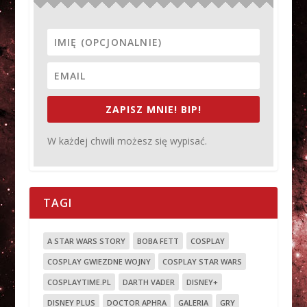
ZAPISZ MNIE! BIP!
W każdej chwili możesz się wypisać.
TAGI
A STAR WARS STORY
BOBA FETT
COSPLAY
COSPLAY GWIEZDNE WOJNY
COSPLAY STAR WARS
COSPLAYTIME.PL
DARTH VADER
DISNEY+
DISNEY PLUS
DOCTOR APHRA
GALERIA
GRY