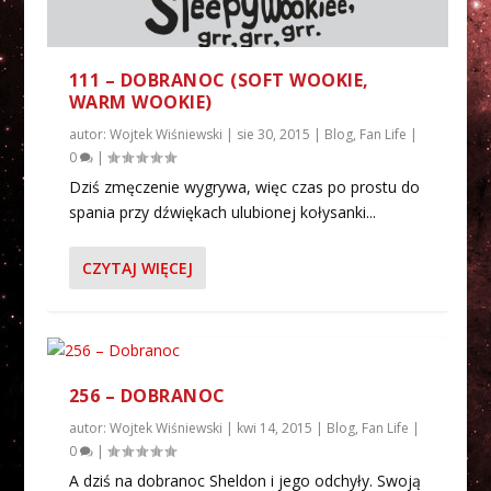
111 – DOBRANOC (SOFT WOOKIE,
WARM WOOKIE)
autor:
Wojtek Wiśniewski
|
sie 30, 2015
|
Blog
,
Fan Life
|
0
|
Dziś zmęczenie wygrywa, więc czas po prostu do
spania przy dźwiękach ulubionej kołysanki...
CZYTAJ WIĘCEJ
256 – DOBRANOC
autor:
Wojtek Wiśniewski
|
kwi 14, 2015
|
Blog
,
Fan Life
|
0
|
A dziś na dobranoc Sheldon i jego odchyły. Swoją