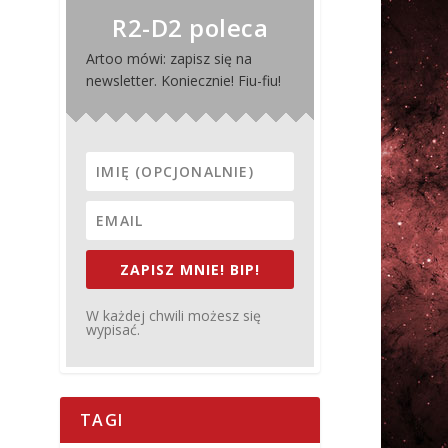
R2-D2 poleca
Artoo mówi: zapisz się na
newsletter. Koniecznie! Fiu-fiu!
ZAPISZ MNIE! BIP!
W każdej chwili możesz się
wypisać.
TAGI