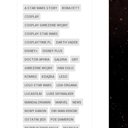
A STAR WARS STORY
BOBA FETT
COSPLAY
COSPLAY GWIEZDNE WOJNY
COSPLAY STAR WARS
COSPLAYTIME.PL
DARTH VADER
DISNEY+
DISNEY PLUS
DOCTOR APHRA
GALERIA
GRY
GWIEZDNE WOJNY
HAN SOLO
KOMIKS
KSIĄŻKA
LEGO
LEGO STAR WARS
LEIA ORGANA
LUCASFILM
LUKE SKYWALKER
MANDALORIANIN
MARVEL
NEWS
NOWY KANON
OBI-WAN KENOBI
OSTATNI JEDI
POE DAMERON
PRZEBUDZENIE MOCY
RECENZJA