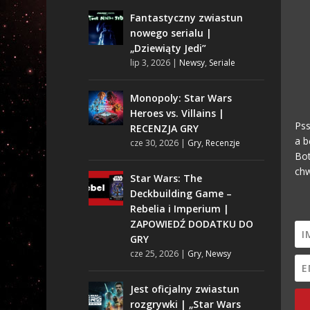
Fantastyczny zwiastun
nowego serialu |
„Dziewiąty Jedi”
lip 3, 2026
|
Newsy
,
Seriale
Monopoly: Star Wars
Heroes vs. Villains |
Pss
RECENZJA GRY
a b
cze 30, 2026
|
Gry
,
Recenzje
Bot
chw
Star Wars: The
Deckbuilding Game –
Rebelia i Imperium |
ZAPOWIEDŹ DODATKU DO
GRY
cze 25, 2026
|
Gry
,
Newsy
Jest oficjalny zwiastun
rozgrywki | „Star Wars