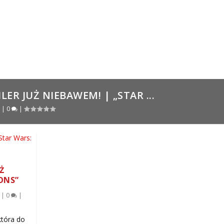
R JUŻ NIEBAWEM! | „STAR ...
|
0
|
Ż
ONS”
|
0
|
która do