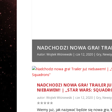
NADCHODZI NOWA GRA! TRAILE
Autor:
Wojtek Wiśniewski
|
cze 12, 2020
|
Gry
,
Newsy
NADCHODZI NOWA GRA! TRAILER JU
NIEBAWEM! | „STAR WARS: SQUADR
autor:
Wojtek Wiśniewski
|
cze 12, 2020
|
Gry
,
Newsy
Wiemy już, jak nazywać będzie się nowa gra, 