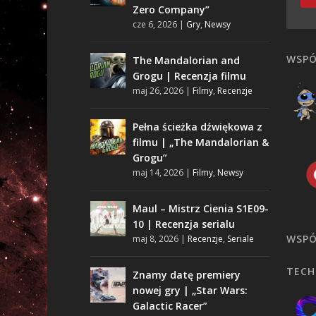
Zero Company”
cze 6, 2026
|
Gry
,
Newsy
WSPÓ
The Mandalorian and
Grogu | Recenzja filmu
maj 26, 2026
|
Filmy
,
Recenzje
Pełna ścieżka dźwiękowa z
filmu | „The Mandalorian &
Grogu”
maj 14, 2026
|
Filmy
,
Newsy
Maul – Mistrz Cienia S1E09-
10 | Recenzja serialu
WSPÓ
maj 8, 2026
|
Recenzje
,
Seriale
TECH
Znamy datę premiery
nowej gry | „Star Wars:
Galactic Racer”