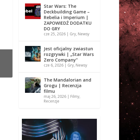
Star Wars: The
Deckbuilding Game –
Rebelia i Imperium |
ZAPOWIEDŹ DODATKU
DO GRY
cze 25, 2026
|
Gry
,
Newsy
Jest oficjalny zwiastun
rozgrywki | „Star Wars
Zero Company”
cze 6, 2026
|
Gry
,
Newsy
The Mandalorian and
Grogu | Recenzja
filmu
maj 26, 2026
|
Filmy
,
Recenzje