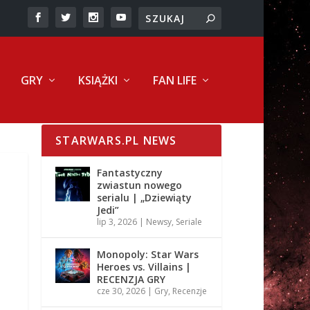
GRY
KSIĄŻKI
FAN LIFE
STARWARS.PL NEWS
Fantastyczny
zwiastun nowego
serialu | „Dziewiąty
Jedi”
lip 3, 2026
|
Newsy
,
Seriale
Monopoly: Star Wars
Heroes vs. Villains |
RECENZJA GRY
cze 30, 2026
|
Gry
,
Recenzje