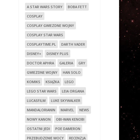
A STAR WARS STORY
BOBA FETT
COSPLAY
COSPLAY GWIEZDNE WOJNY
COSPLAY STAR WARS
COSPLAYTIME.PL
DARTH VADER
DISNEY+
DISNEY PLUS
DOCTOR APHRA
GALERIA
GRY
GWIEZDNE WOJNY
HAN SOLO
KOMIKS
KSIĄŻKA
LEGO
LEGO STAR WARS
LEIA ORGANA
LUCASFILM
LUKE SKYWALKER
MANDALORIANIN
MARVEL
NEWS
NOWY KANON
OBI-WAN KENOBI
OSTATNI JEDI
POE DAMERON
PRZEBUDZENIE MOCY
RECENZJA