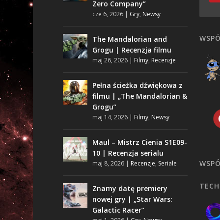
Zero Company”
cze 6, 2026
|
Gry
,
Newsy
WSPÓ
The Mandalorian and
Grogu | Recenzja filmu
maj 26, 2026
|
Filmy
,
Recenzje
Pełna ścieżka dźwiękowa z
filmu | „The Mandalorian &
Grogu”
maj 14, 2026
|
Filmy
,
Newsy
Maul – Mistrz Cienia S1E09-
10 | Recenzja serialu
WSPÓ
maj 8, 2026
|
Recenzje
,
Seriale
TECH
Znamy datę premiery
nowej gry | „Star Wars:
Galactic Racer”