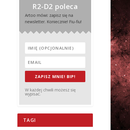
R2-D2 poleca
Artoo mówi: zapisz się na
newsletter. Koniecznie! Fiu-fiu!
ZAPISZ MNIE! BIP!
W każdej chwili możesz się
wypisać.
TAGI