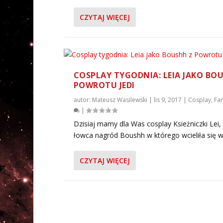
CZYTAJ WIĘCEJ
COSPLAY TYGODNIA: LEIA JAKO BO
POWROTU JEDI
autor:
Mateusz Wasilewski
|
lis 9, 2017
|
Cosplay
,
Fan
COSPLAY TYGODNIA: LEIA JA
|
Autor:
Mateusz Wasilewski
|
lis 9, 2017
|
Cosplay
,
Fan
Dzisiaj mamy dla Was cosplay Ksieżniczki Lei,
łowca nagród Boushh w którego wcieliła się w.
CZYTAJ WIĘCEJ