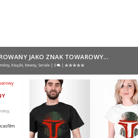
TROWANY JAKO ZNAK TOWAROWY...
miksy
,
Książki
,
Newsy
,
Seriale
|
0
|
NY
miksy
,
ucasfilm