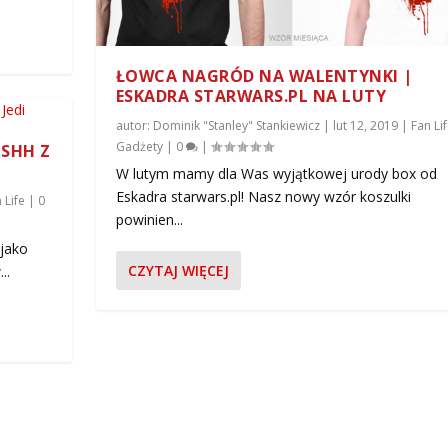
ŁOWCA NAGRÓD NA WALENTYNKI |
ESKADRA STARWARS.PL NA LUTY
autor:
Dominik "Stanley" Stankiewicz
|
lut 12, 2019
|
Fan Li
Gadżety
|
0
|
USHH Z
W lutym mamy dla Was wyjątkowej urody box od
Eskadra starwars.pl! Nasz nowy wzór koszulki
 Life
|
0
KO BOUSHH Z POWROTU JEDI
powinien...
 Life
|
0
|
 jako
CZYTAJ WIĘCEJ
..