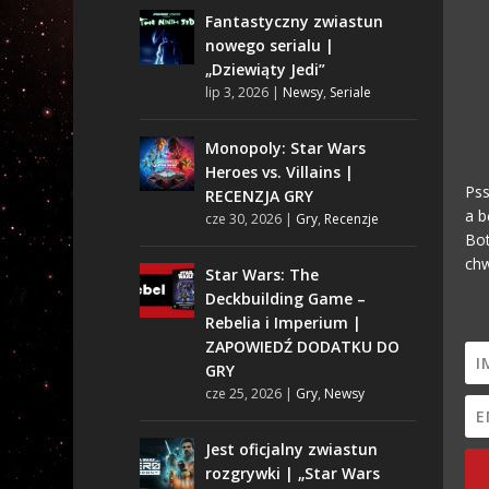
Fantastyczny zwiastun
nowego serialu |
„Dziewiąty Jedi”
lip 3, 2026
|
Newsy
,
Seriale
Monopoly: Star Wars
Heroes vs. Villains |
Pss
RECENZJA GRY
a b
cze 30, 2026
|
Gry
,
Recenzje
Bot
chw
Star Wars: The
Deckbuilding Game –
Rebelia i Imperium |
ZAPOWIEDŹ DODATKU DO
GRY
cze 25, 2026
|
Gry
,
Newsy
Jest oficjalny zwiastun
rozgrywki | „Star Wars