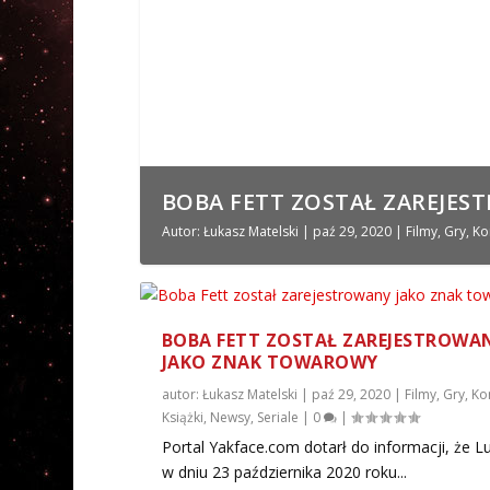
BOBA FETT ZOSTAŁ ZAREJES
Autor:
Łukasz Matelski
|
paź 29, 2020
|
Filmy
,
Gry
,
Ko
BOBA FETT ZOSTAŁ ZAREJESTROWA
JAKO ZNAK TOWAROWY
autor:
Łukasz Matelski
|
paź 29, 2020
|
Filmy
,
Gry
,
Ko
Książki
,
Newsy
,
Seriale
|
0
|
Portal Yakface.com dotarł do informacji, że L
w dniu 23 października 2020 roku...