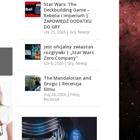
Star Wars: The
Deckbuilding Game –
Rebelia i Imperium |
ZAPOWIEDŹ DODATKU
DO GRY
cze 25, 2026
|
Gry
,
Newsy
Jest oficjalny zwiastun
rozgrywki | „Star Wars
Zero Company”
cze 6, 2026
|
Gry
,
Newsy
The Mandalorian and
Grogu | Recenzja
filmu
maj 26, 2026
|
Filmy
,
Recenzje