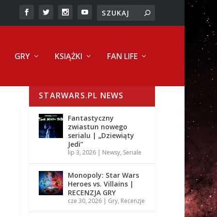
GRY
KSIĄŻKI
FAN LIFE
STARWARS.PL NEWS
Fantastyczny
zwiastun nowego
serialu | „Dziewiąty
Jedi”
lip 3, 2026
|
Newsy
,
Seriale
Monopoly: Star Wars
Heroes vs. Villains |
RECENZJA GRY
cze 30, 2026
|
Gry
,
Recenzje