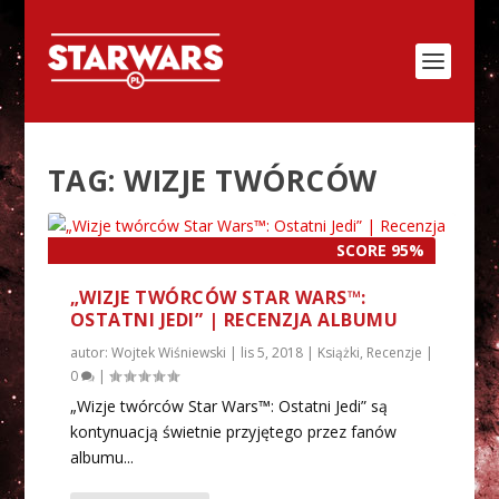
TAG:
WIZJE TWÓRCÓW
SCORE 95%
„WIZJE TWÓRCÓW STAR WARS™:
OSTATNI JEDI” | RECENZJA ALBUMU
autor:
Wojtek Wiśniewski
|
lis 5, 2018
|
Książki
,
Recenzje
|
0
|
„Wizje twórców Star Wars™: Ostatni Jedi” są
kontynuacją świetnie przyjętego przez fanów
albumu...