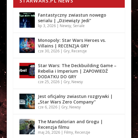
STARWARS.PL NEWS
Fantastyczny zwiastun nowego
serialu | „Dziewiąty Jedi”
lip 3, 2026
|
Newsy
,
Seriale
Monopoly: Star Wars Heroes vs.
Villains | RECENZJA GRY
cze 30, 2026
|
Gry
,
Recenzje
Star Wars: The Deckbuilding Game –
Rebelia i Imperium | ZAPOWIEDŹ
DODATKU DO GRY
cze 25, 2026
|
Gry
,
Newsy
Jest oficjalny zwiastun rozgrywki |
„Star Wars Zero Company”
cze 6, 2026
|
Gry
,
Newsy
The Mandalorian and Grogu |
Recenzja filmu
maj 26, 2026
|
Filmy
,
Recenzje