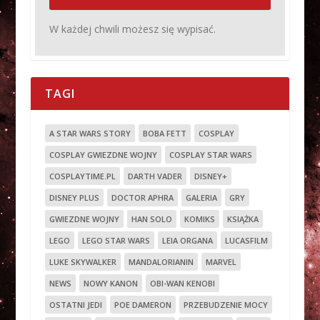
W każdej chwili możesz się wypisać.
TAGI
A STAR WARS STORY
BOBA FETT
COSPLAY
COSPLAY GWIEZDNE WOJNY
COSPLAY STAR WARS
COSPLAYTIME.PL
DARTH VADER
DISNEY+
DISNEY PLUS
DOCTOR APHRA
GALERIA
GRY
GWIEZDNE WOJNY
HAN SOLO
KOMIKS
KSIĄŻKA
LEGO
LEGO STAR WARS
LEIA ORGANA
LUCASFILM
LUKE SKYWALKER
MANDALORIANIN
MARVEL
NEWS
NOWY KANON
OBI-WAN KENOBI
OSTATNI JEDI
POE DAMERON
PRZEBUDZENIE MOCY