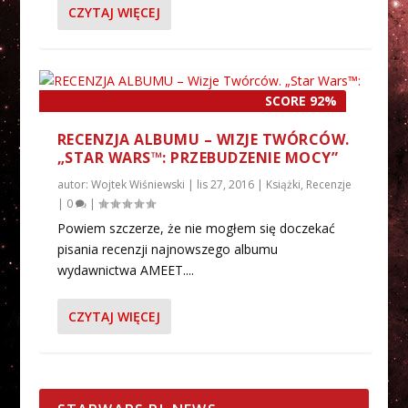
CZYTAJ WIĘCEJ
SCORE 92%
RECENZJA ALBUMU – WIZJE TWÓRCÓW.
„STAR WARS™: PRZEBUDZENIE MOCY”
autor:
Wojtek Wiśniewski
|
lis 27, 2016
|
Książki
,
Recenzje
|
0
|
Powiem szczerze, że nie mogłem się doczekać
pisania recenzji najnowszego albumu
wydawnictwa AMEET....
CZYTAJ WIĘCEJ