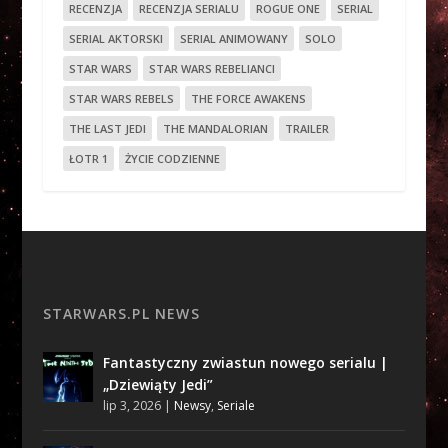
RECENZJA
RECENZJA SERIALU
ROGUE ONE
SERIAL
SERIAL AKTORSKI
SERIAL ANIMOWANY
SOLO
STAR WARS
STAR WARS REBELIANCI
STAR WARS REBELS
THE FORCE AWAKENS
THE LAST JEDI
THE MANDALORIAN
TRAILER
ŁOTR 1
ŻYCIE CODZIENNE
STARWARS.PL NEWS
Fantastyczny zwiastun nowego serialu |
„Dziewiąty Jedi”
lip 3, 2026
|
Newsy
,
Seriale