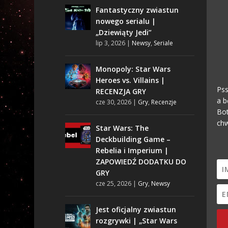
Fantastyczny zwiastun
nowego serialu |
„Dziewiąty Jedi”
lip 3, 2026
|
Newsy
,
Seriale
Monopoly: Star Wars
Heroes vs. Villains |
Pss
RECENZJA GRY
a b
cze 30, 2026
|
Gry
,
Recenzje
Bot
chw
Star Wars: The
Deckbuilding Game –
Rebelia i Imperium |
ZAPOWIEDŹ DODATKU DO
GRY
cze 25, 2026
|
Gry
,
Newsy
Jest oficjalny zwiastun
rozgrywki | „Star Wars