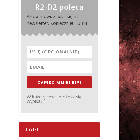
R2-D2 poleca
Artoo mówi: zapisz się na
newsletter. Koniecznie! Fiu-fiu!
ZAPISZ MNIE! BIP!
W każdej chwili możesz się
wypisać.
TAGI