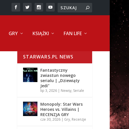
GRY
KSIĄŻKI
FAN LIFE
STARWARS.PL NEWS
Fantastyczny
zwiastun nowego
serialu | „Dziewiąty
Jedi”
lip 3, 2026
|
Newsy
,
Seriale
Monopoly: Star Wars
Heroes vs. Villains |
RECENZJA GRY
cze 30, 2026
|
Gry
,
Recenzje