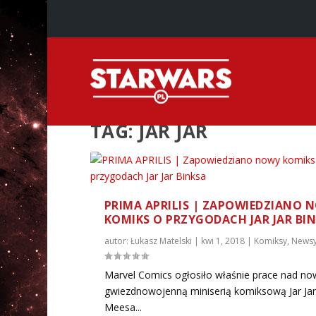
TAG:
JAR JAR
PRIMA APRILIS | ZAPOWIEDZIANO 
KOMIKS O PRZYGODACH JAR JAR BI
autor:
Łukasz Matelski
|
kwi 1, 2018
|
Komiksy
,
News
Marvel Comics ogłosiło właśnie prace nad no
gwiezdnowojenną miniserią komiksową Jar Jar
Meesa...