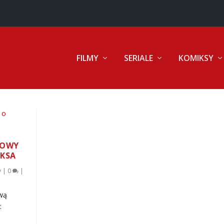
FILMY
SERIALE
KOMIKSY
NOWY
NKSA
y
|
0
|
wą
: