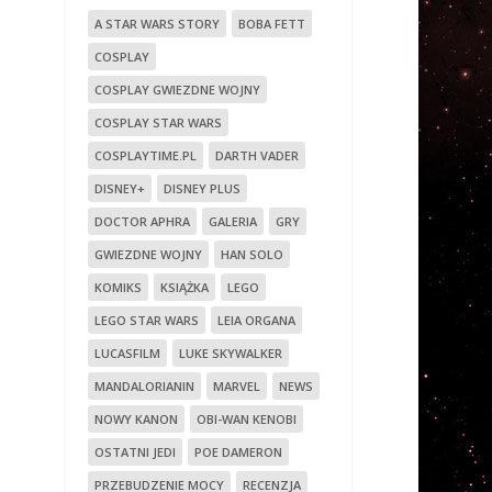
A STAR WARS STORY
BOBA FETT
COSPLAY
COSPLAY GWIEZDNE WOJNY
COSPLAY STAR WARS
COSPLAYTIME.PL
DARTH VADER
DISNEY+
DISNEY PLUS
DOCTOR APHRA
GALERIA
GRY
GWIEZDNE WOJNY
HAN SOLO
KOMIKS
KSIĄŻKA
LEGO
LEGO STAR WARS
LEIA ORGANA
LUCASFILM
LUKE SKYWALKER
MANDALORIANIN
MARVEL
NEWS
NOWY KANON
OBI-WAN KENOBI
OSTATNI JEDI
POE DAMERON
PRZEBUDZENIE MOCY
RECENZJA