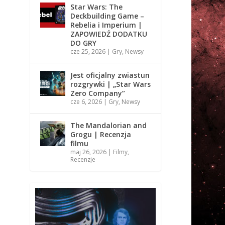
Star Wars: The
Deckbuilding Game –
Rebelia i Imperium |
ZAPOWIEDŹ DODATKU
DO GRY
cze 25, 2026
|
Gry
,
Newsy
Jest oficjalny zwiastun
rozgrywki | „Star Wars
Zero Company”
cze 6, 2026
|
Gry
,
Newsy
The Mandalorian and
Grogu | Recenzja
filmu
maj 26, 2026
|
Filmy
,
Recenzje