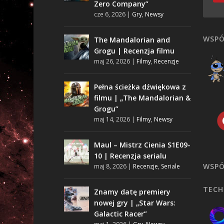
Zero Company”
cze 6, 2026
|
Gry
,
Newsy
WSPÓ
The Mandalorian and
Grogu | Recenzja filmu
maj 26, 2026
|
Filmy
,
Recenzje
Pełna ścieżka dźwiękowa z
filmu | „The Mandalorian &
Grogu”
maj 14, 2026
|
Filmy
,
Newsy
Maul – Mistrz Cienia S1E09-
10 | Recenzja serialu
WSPÓ
maj 8, 2026
|
Recenzje
,
Seriale
TECH
Znamy datę premiery
nowej gry | „Star Wars:
Galactic Racer”