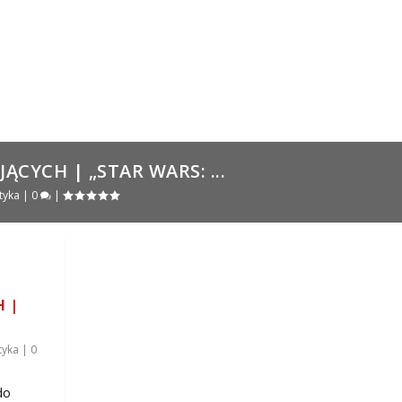
CYCH | „STAR WARS: ...
tyka
|
0
|
 |
tyka
|
0
do