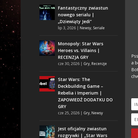
Fantastyczny zwiastun
nowego serialu |
„Dziewiąty Jedi”
lip 3, 2026
|
Newsy
,
Seriale
Monopoly: Star Wars
Heroes vs. Villains |
Pss
RECENZJA GRY
a b
cze 30, 2026
|
Gry
,
Recenzje
Bot
chw
Star Wars: The
Deckbuilding Game –
Rebelia i Imperium |
ZAPOWIEDŹ DODATKU DO
GRY
cze 25, 2026
|
Gry
,
Newsy
Jest oficjalny zwiastun
rozgrywki | „Star Wars