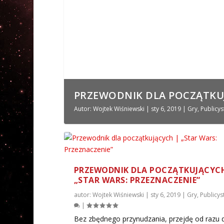
PRZEWODNIK DLA POCZĄTKUJĄ
Autor:
Wojtek Wiśniewski
|
sty 6, 2019
|
Gry
,
Publicys
PRZEWODNIK DLA POCZĄTKUJĄCYCH
„STAR WARS: PRZEZNACZENIE”
autor:
Wojtek Wiśniewski
|
sty 6, 2019
|
Gry
,
Publicys
|
Bez zbędnego przynudzania, przejdę od razu 