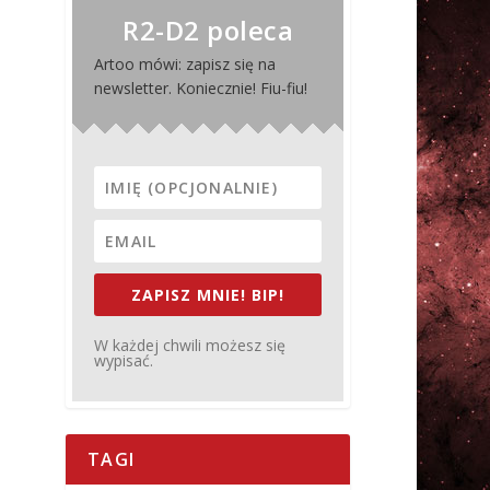
R2-D2 poleca
Artoo mówi: zapisz się na
newsletter. Koniecznie! Fiu-fiu!
ZAPISZ MNIE! BIP!
W każdej chwili możesz się
wypisać.
TAGI