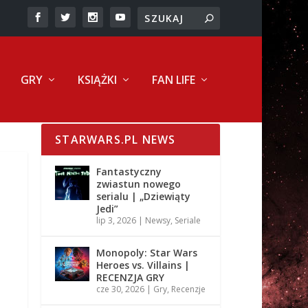
GRY
KSIĄŻKI
FAN LIFE
STARWARS.PL NEWS
Fantastyczny
zwiastun nowego
serialu | „Dziewiąty
Jedi”
lip 3, 2026
|
Newsy
,
Seriale
Monopoly: Star Wars
Heroes vs. Villains |
RECENZJA GRY
cze 30, 2026
|
Gry
,
Recenzje