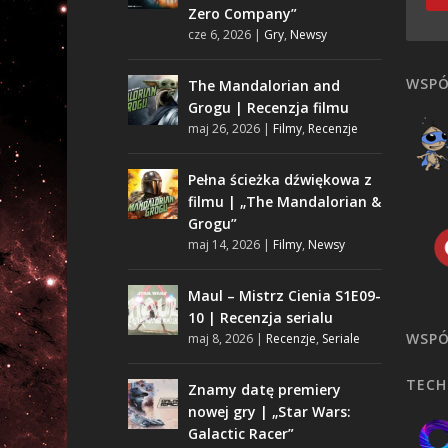
Zero Company”
cze 6, 2026
|
Gry
,
Newsy
WSPÓ
The Mandalorian and
Grogu | Recenzja filmu
maj 26, 2026
|
Filmy
,
Recenzje
Pełna ścieżka dźwiękowa z
filmu | „The Mandalorian &
Grogu”
maj 14, 2026
|
Filmy
,
Newsy
Maul – Mistrz Cienia S1E09-
10 | Recenzja serialu
WSPÓ
maj 8, 2026
|
Recenzje
,
Seriale
TECH
Znamy datę premiery
nowej gry | „Star Wars:
Galactic Racer”