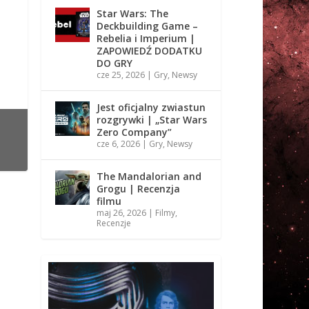
Star Wars: The
Deckbuilding Game –
Rebelia i Imperium |
ZAPOWIEDŹ DODATKU
DO GRY
cze 25, 2026
|
Gry
,
Newsy
Jest oficjalny zwiastun
rozgrywki | „Star Wars
Zero Company”
cze 6, 2026
|
Gry
,
Newsy
The Mandalorian and
Grogu | Recenzja
filmu
maj 26, 2026
|
Filmy
,
Recenzje