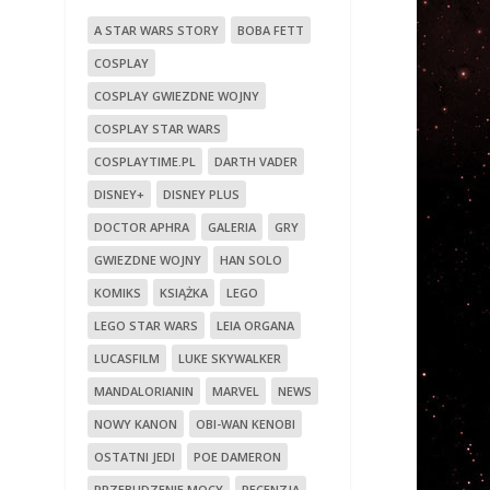
A STAR WARS STORY
BOBA FETT
COSPLAY
COSPLAY GWIEZDNE WOJNY
COSPLAY STAR WARS
COSPLAYTIME.PL
DARTH VADER
DISNEY+
DISNEY PLUS
DOCTOR APHRA
GALERIA
GRY
GWIEZDNE WOJNY
HAN SOLO
KOMIKS
KSIĄŻKA
LEGO
LEGO STAR WARS
LEIA ORGANA
LUCASFILM
LUKE SKYWALKER
MANDALORIANIN
MARVEL
NEWS
NOWY KANON
OBI-WAN KENOBI
OSTATNI JEDI
POE DAMERON
PRZEBUDZENIE MOCY
RECENZJA