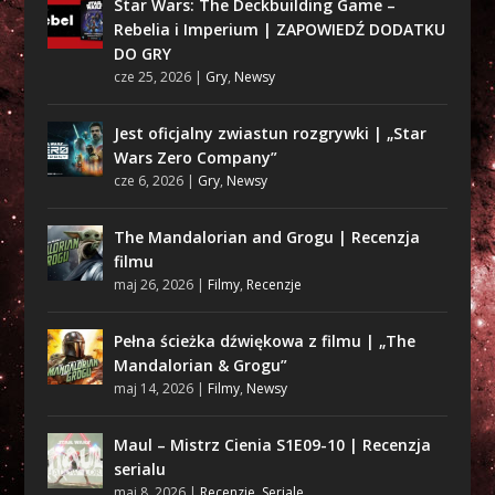
Star Wars: The Deckbuilding Game –
Rebelia i Imperium | ZAPOWIEDŹ DODATKU
DO GRY
cze 25, 2026
|
Gry
,
Newsy
Jest oficjalny zwiastun rozgrywki | „Star
Wars Zero Company”
cze 6, 2026
|
Gry
,
Newsy
The Mandalorian and Grogu | Recenzja
filmu
maj 26, 2026
|
Filmy
,
Recenzje
Pełna ścieżka dźwiękowa z filmu | „The
Mandalorian & Grogu”
maj 14, 2026
|
Filmy
,
Newsy
Maul – Mistrz Cienia S1E09-10 | Recenzja
serialu
maj 8, 2026
|
Recenzje
,
Seriale