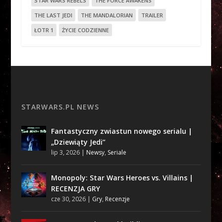
STAR WARS REBELS
THE FORCE AWAKENS
THE LAST JEDI
THE MANDALORIAN
TRAILER
ŁOTR 1
ŻYCIE CODZIENNE
STARWARS.PL NEWS
Fantastyczny zwiastun nowego serialu |
„Dziewiąty Jedi”
lip 3, 2026
|
Newsy
,
Seriale
Monopoly: Star Wars Heroes vs. Villains |
RECENZJA GRY
cze 30, 2026
|
Gry
,
Recenzje