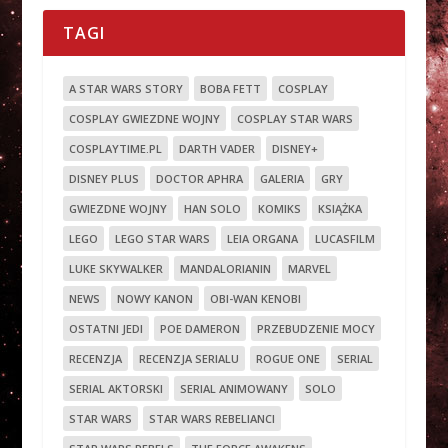
TAGI
A STAR WARS STORY
BOBA FETT
COSPLAY
COSPLAY GWIEZDNE WOJNY
COSPLAY STAR WARS
COSPLAYTIME.PL
DARTH VADER
DISNEY+
DISNEY PLUS
DOCTOR APHRA
GALERIA
GRY
GWIEZDNE WOJNY
HAN SOLO
KOMIKS
KSIĄŻKA
LEGO
LEGO STAR WARS
LEIA ORGANA
LUCASFILM
LUKE SKYWALKER
MANDALORIANIN
MARVEL
NEWS
NOWY KANON
OBI-WAN KENOBI
OSTATNI JEDI
POE DAMERON
PRZEBUDZENIE MOCY
RECENZJA
RECENZJA SERIALU
ROGUE ONE
SERIAL
SERIAL AKTORSKI
SERIAL ANIMOWANY
SOLO
STAR WARS
STAR WARS REBELIANCI