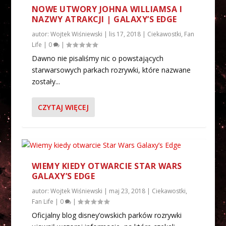
NOWE UTWORY JOHNA WILLIAMSA I
NAZWY ATRAKCJI | GALAXY’S EDGE
autor:
Wojtek Wiśniewski
|
lis 17, 2018
|
Ciekawostki
,
Fan
Life
|
0
|
Dawno nie pisaliśmy nic o powstających
starwarsowych parkach rozrywki, które nazwane
zostały...
CZYTAJ WIĘCEJ
WIEMY KIEDY OTWARCIE STAR WARS
GALAXY’S EDGE
autor:
Wojtek Wiśniewski
|
maj 23, 2018
|
Ciekawostki
,
Fan Life
|
0
|
Oficjalny blog disney’owskich parków rozrywki