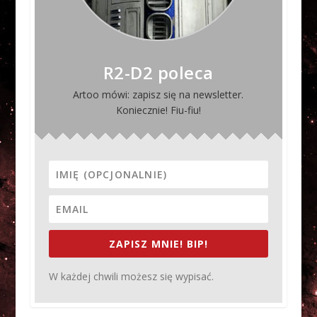
R2-D2 poleca
Artoo mówi: zapisz się na newsletter.
Koniecznie! Fiu-fiu!
ZAPISZ MNIE! BIP!
W każdej chwili możesz się wypisać.