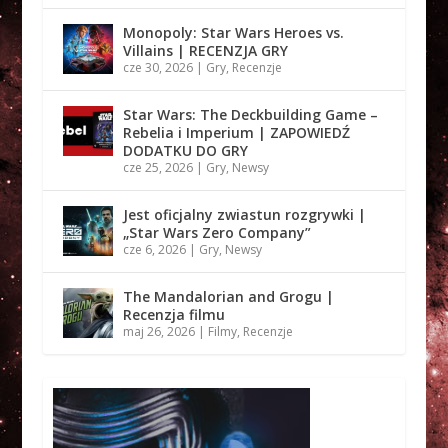
Monopoly: Star Wars Heroes vs.
Villains | RECENZJA GRY
cze 30, 2026
|
Gry
,
Recenzje
Star Wars: The Deckbuilding Game –
Rebelia i Imperium | ZAPOWIEDŹ
DODATKU DO GRY
cze 25, 2026
|
Gry
,
Newsy
Jest oficjalny zwiastun rozgrywki |
„Star Wars Zero Company”
cze 6, 2026
|
Gry
,
Newsy
The Mandalorian and Grogu |
Recenzja filmu
maj 26, 2026
|
Filmy
,
Recenzje