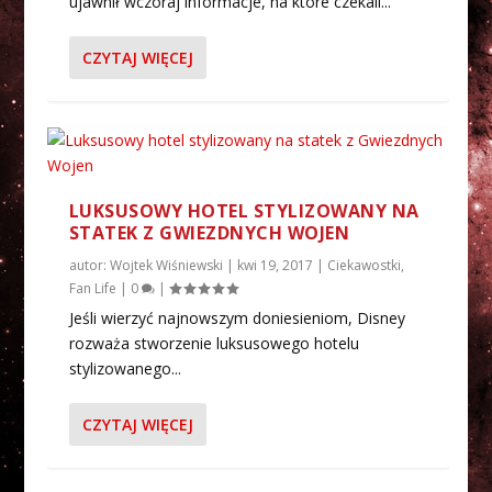
ujawnił wczoraj informacje, na które czekali...
CZYTAJ WIĘCEJ
LUKSUSOWY HOTEL STYLIZOWANY NA
STATEK Z GWIEZDNYCH WOJEN
autor:
Wojtek Wiśniewski
|
kwi 19, 2017
|
Ciekawostki
,
Fan Life
|
0
|
Jeśli wierzyć najnowszym doniesieniom, Disney
rozważa stworzenie luksusowego hotelu
stylizowanego...
CZYTAJ WIĘCEJ