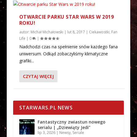
OTWARCIE PARKU STAR WARS W 2019
ROKU!
autor:
Michał Michałowski
|
lut 8, 2017
|
Ciekawostki
,
Fan
Life
|
0
|
Nadchodzi czas na spełnienie snów każdego fana
uniwersum. Odkąd zobaczyliśmy klimatyczne
grafiki...
CZYTAJ WIĘCEJ
STARWARS.PL NEWS
Fantastyczny zwiastun nowego
serialu | „Dziewiąty Jedi”
lip 3, 2026
|
Newsy
,
Seriale