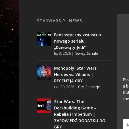
STARWARS.PL NEWS
Fantastyczny zwiastun
nowego serialu |
„Dziewiąty Jedi”
lip 3, 2026
|
Newsy
,
Seriale
Monopoly: Star Wars
Heroes vs. Villains |
Pss
RECENZJA GRY
a b
cze 30, 2026
|
Gry
,
Recenzje
Bot
chw
Star Wars: The
Deckbuilding Game –
Rebelia i Imperium |
ZAPOWIEDŹ DODATKU DO
GRY