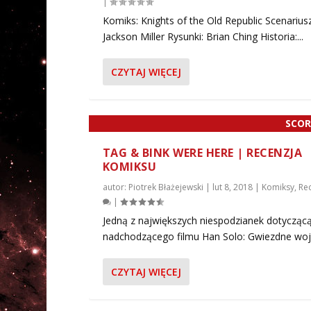
|
Komiks: Knights of the Old Republic Scenariusz
Jackson Miller Rysunki: Brian Ching Historia:...
CZYTAJ WIĘCEJ
SCOR
TAG & BINK WERE HERE | RECENZJA
KOMIKSU
autor:
Piotrek Błażejewski
|
lut 8, 2018
|
Komiksy
,
Re
|
Jedną z największych niespodzianek dotycząc
nadchodzącego filmu Han Solo: Gwiezdne wojn
CZYTAJ WIĘCEJ