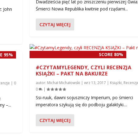
Dwadzieścia pięć lat po zniszczeniu pierwszej Gwia
Śmierci Nowa Republika kwitnie pod rządami...
: John
CZYTAJ WIĘCEJ
SCORE 80%
E 95%
#CZYTAMYLEGENDY, CZYLI RECENZJA
KSIĄŻKI – PAKT NA BAKURZE
autor:
Michał Michałowski
|
wrz 13, 2017
|
Książki
,
Recenzj
cenzje
|
0
0
|
Ssi-ruuk, dawni sojuszniczy Imperium, po śmierci
ą
imperatora szykują się do podboju galaktyki....
y –...
CZYTAJ WIĘCEJ