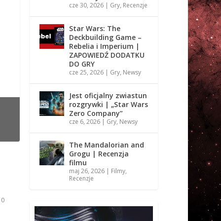
cze 30, 2026
|
Gry
,
Recenzje
Star Wars: The
Deckbuilding Game –
Rebelia i Imperium |
ZAPOWIEDŹ DODATKU
DO GRY
cze 25, 2026
|
Gry
,
Newsy
Jest oficjalny zwiastun
rozgrywki | „Star Wars
Zero Company”
cze 6, 2026
|
Gry
,
Newsy
The Mandalorian and
Grogu | Recenzja
filmu
maj 26, 2026
|
Filmy
,
Recenzje
|
0