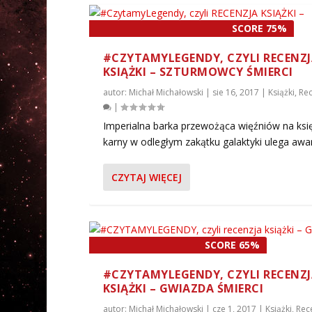
SCORE 75%
#CZYTAMYLEGENDY, CZYLI RECENZ
KSIĄŻKI – SZTURMOWCY ŚMIERCI
autor:
Michał Michałowski
|
sie 16, 2017
|
Książki
,
Rec
|
Imperialna barka przewożąca więźniów na ksi
karny w odległym zakątku galaktyki ulega awarii
CZYTAJ WIĘCEJ
SCORE 65%
#CZYTAMYLEGENDY, CZYLI RECENZ
KSIĄŻKI – GWIAZDA ŚMIERCI
autor:
Michał Michałowski
|
cze 1, 2017
|
Książki
,
Rec