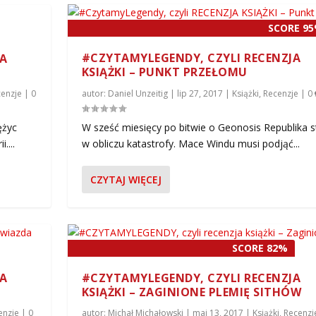
SCORE 9
#CZYTAMYLEGENDY, CZYLI RECENZJA
JA
KSIĄŻKI – PUNKT PRZEŁOMU
enzje
|
0
autor:
Daniel Unzeitig
|
lip 27, 2017
|
Książki
,
Recenzje
|
0
ężyc
W sześć miesięcy po bitwie o Geonosis Republika s
....
w obliczu katastrofy. Mace Windu musi podjąć...
CZYTAJ WIĘCEJ
SCORE 82%
JA
#CZYTAMYLEGENDY, CZYLI RECENZJA
KSIĄŻKI – ZAGINIONE PLEMIĘ SITHÓW
enzje
|
0
autor:
Michał Michałowski
|
maj 13, 2017
|
Książki
,
Recenzj