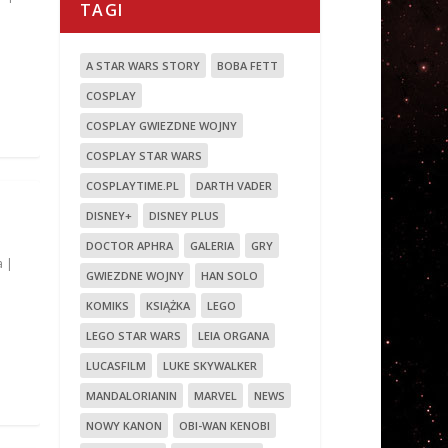
TAGI
A STAR WARS STORY
BOBA FETT
COSPLAY
COSPLAY GWIEZDNE WOJNY
COSPLAY STAR WARS
COSPLAYTIME.PL
DARTH VADER
DISNEY+
DISNEY PLUS
DOCTOR APHRA
GALERIA
GRY
a
|
GWIEZDNE WOJNY
HAN SOLO
KOMIKS
KSIĄŻKA
LEGO
LEGO STAR WARS
LEIA ORGANA
LUCASFILM
LUKE SKYWALKER
MANDALORIANIN
MARVEL
NEWS
NOWY KANON
OBI-WAN KENOBI