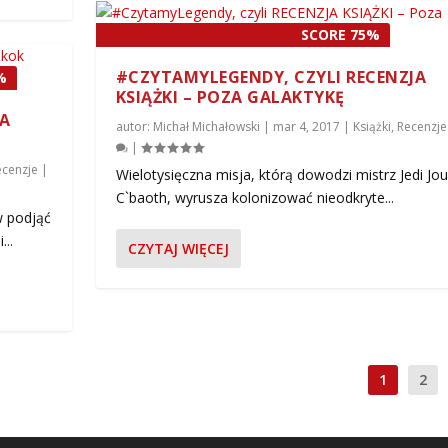
SCORE 75%
#CZYTAMYLEGENDY, CZYLI RECENZJA
%
KSIĄŻKI – POZA GALAKTYKĘ
JA
autor:
Michał Michałowski
|
mar 4, 2017
|
Książki
,
Recenzje
|
ecenzje
|
Wielotysięczna misja, którą dowodzi mistrz Jedi Jou
C`baoth, wyrusza kolonizować nieodkryte...
w podjąć
..
CZYTAJ WIĘCEJ
1
2