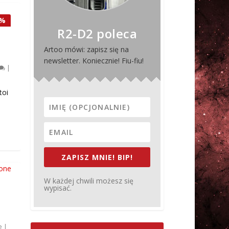
5%
R2-D2 poleca
Artoo mówi: zapisz się na
newsletter. Koniecznie! Fiu-fiu!
|
toi
ZAPISZ MNIE! BIP!
W każdej chwili możesz się
wypisać.
e
|