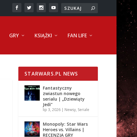
GRY
KSIĄŻKI
FAN LIFE
STARWARS.PL NEWS
Fantastyczny
zwiastun nowego
serialu | „Dziewiąty
Jedi”
lip 3, 2026
|
Newsy
,
Seriale
Monopoly: Star Wars
Heroes vs. Villains |
RECENZJA GRY