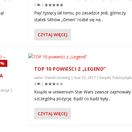
1
|
ął
Pięć tysięcy lat temu, po zasadzce Jedi, górniczy
statek Sithów „Omen” rozbił się na...
CZYTAJ WIĘCEJ
8%
TOP 10 POWIEŚCI Z „LEGEND”
JA
autor:
Daniel Unzeitig
|
mar 22, 2017
|
Książki
,
Publicystyk
4
|
cenzje
|
Książki w uniwersum Star Wars zawsze zajmowały
szczególną pozycję. Bądź co bądź były...
CZYTAJ WIĘCEJ