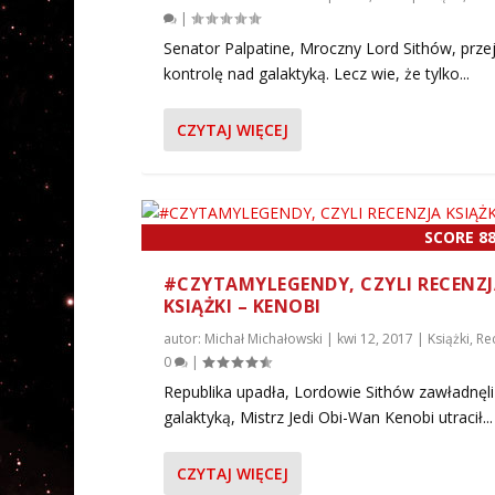
|
Senator Palpatine, Mroczny Lord Sithów, przej
kontrolę nad galaktyką. Lecz wie, że tylko...
CZYTAJ WIĘCEJ
SCORE 8
#CZYTAMYLEGENDY, CZYLI RECENZ
KSIĄŻKI – KENOBI
autor:
Michał Michałowski
|
kwi 12, 2017
|
Książki
,
Re
0
|
Republika upadła, Lordowie Sithów zawładnęli
galaktyką, Mistrz Jedi Obi-Wan Kenobi utracił...
CZYTAJ WIĘCEJ