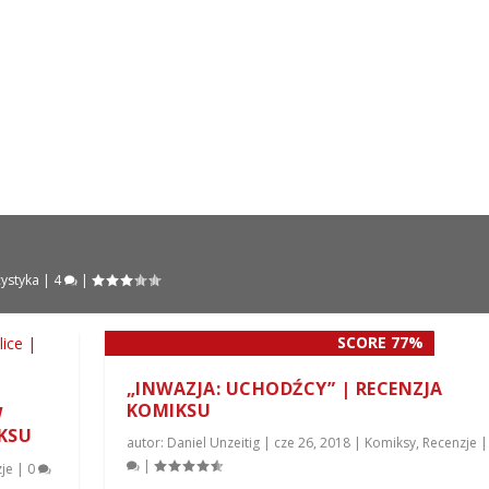
cystyka
|
4
|
SCORE 77%
„INWAZJA: UCHODŹCY” | RECENZJA
KOMIKSU
W
IKSU
autor:
Daniel Unzeitig
|
cze 26, 2018
|
Komiksy
,
Recenzje
|
je
|
0