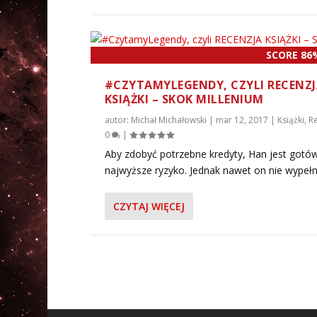
SCORE 86
#CZYTAMYLEGENDY, CZYLI RECENZ
KSIĄŻKI – SKOK MILLENIUM
autor:
Michał Michałowski
|
mar 12, 2017
|
Książki
,
R
0
|
Aby zdobyć potrzebne kredyty, Han jest gotó
najwyższe ryzyko. Jednak nawet on nie wypełni.
CZYTAJ WIĘCEJ