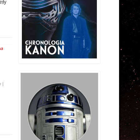
zdy
e
|