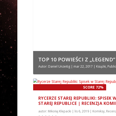
TOP 10 POWIEŚCI Z „LEGEND”
Autor:
Daniel Unzeitig
|
mar 22, 2017
|
Książki
,
Publi
SCORE 72%
RYCERZE STAREJ REPUBLIKI: SPISEK 
STAREJ REPUBLICE | RECENZJA KOM
autor:
Mikołaj Klepacki
|
lis 6, 2019
|
Komiksy
,
Recenz