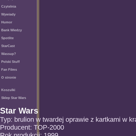
Czytelnia
Wywiady
Humor
Bank Wiedzy
Spotlite
StarCast
Wassup?
Polski Stuff
Fan Films
O stronie
Koszulki
Sklep Star Wars
Star Wars
Typ: brulion w twardej oprawie z kartkami w kr
Producent: TOP-2000
Rok produkcji: 1999