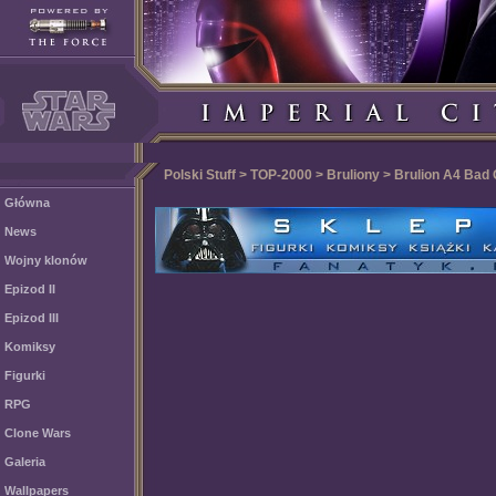
Polski Stuff > TOP-2000 > Bruliony > Brulion A4 Bad
Główna
News
Wojny klonów
Epizod II
Epizod III
Komiksy
Figurki
RPG
Clone Wars
Galeria
Wallpapers