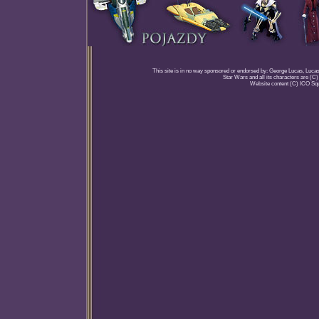
This site is in no way sponsored or endorsed by: George Lucas, Lucasfi
Star Wars and all its characters are (C
Website content (C) ICO Sq