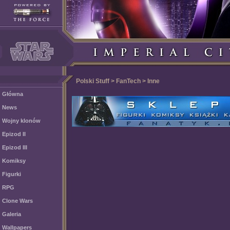
Polski Stuff > FanTech > Inne
Główna
News
Wojny klonów
Epizod II
Epizod III
Komiksy
Figurki
RPG
Clone Wars
Galeria
Wallpapers