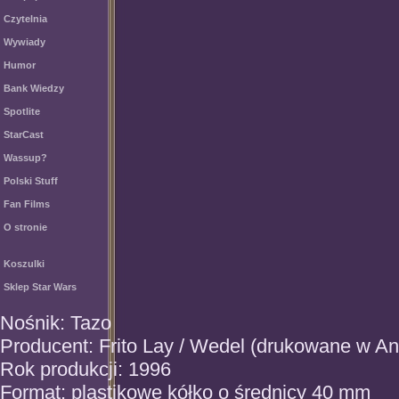
Czytelnia
Wywiady
Humor
Bank Wiedzy
Spotlite
StarCast
Wassup?
Polski Stuff
Fan Films
O stronie
Koszulki
Sklep Star Wars
Nośnik: Tazo
Producent: Frito Lay / Wedel (drukowane w Ang
Rok produkcji: 1996
Format: plastikowe kółko o średnicy 40 mm