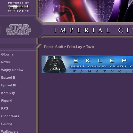
Polski Stuff > Frito-Lay > Tazo
Główna
News
Wojny klonów
Epizod II
Epizod III
Komiksy
Figurki
RPG
Clone Wars
Galeria
Wallpapers