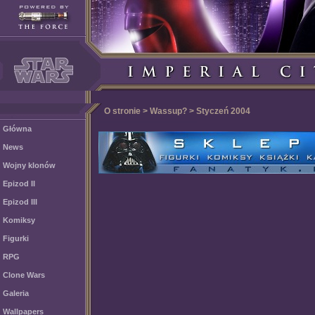
O stronie > Wassup? > Styczeń 2004
Główna
News
Wojny klonów
Epizod II
Epizod III
Komiksy
Figurki
RPG
Clone Wars
Galeria
Wallpapers