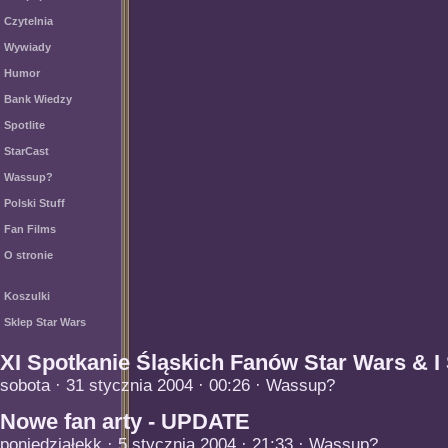
Czytelnia
Wywiady
Humor
Bank Wiedzy
Spotlite
StarCast
Wassup?
Polski Stuff
Fan Films
O stronie
Koszulki
Sklep Star Wars
XI Spotkanie Śląskich Fanów Star Wars & I
sobota · 31 stycznia 2004 · 00:26 · Wassup?
Nowe fan arty - UPDATE
poniedziałekk · 5 stycznia 2004 · 21:33 · Wassup?