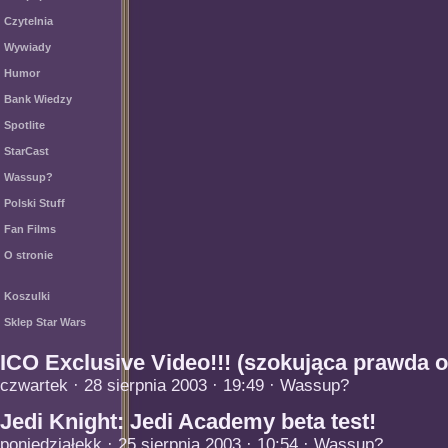
Czytelnia
Wywiady
Humor
Bank Wiedzy
Spotlite
StarCast
Wassup?
Polski Stuff
Fan Films
O stronie
Koszulki
Sklep Star Wars
ICO Exclusive Video!!! (szokująca prawda 
czwartek · 28 sierpnia 2003 · 19:49 · Wassup?
Jedi Knight: Jedi Academy beta test!
poniedziałekk · 25 sierpnia 2003 · 10:54 · Wassup?