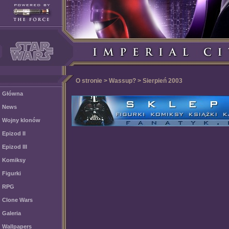
O stronie > Wassup? > Sierpień 2003
Główna
News
Wojny klonów
Epizod II
Epizod III
Komiksy
Figurki
RPG
Clone Wars
Galeria
Wallpapers