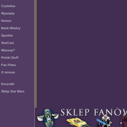
Czytelnia
Wywiady
Humor
Bank Wiedzy
Spotlite
StarCast
Wassup?
Polski Stuff
Fan Films
O stronie
Koszulki
Sklep Star Wars