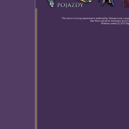
This site is in no way sponsored or endorsed by: George Lucas, Lucasfi
Star Wars and all its characters are (C
Website content (C) ICO Sq