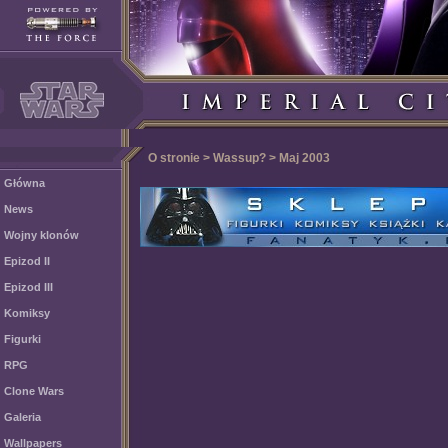
O stronie > Wassup? > Maj 2003
Główna
News
Wojny klonów
Epizod II
Epizod III
Komiksy
Figurki
RPG
Clone Wars
Galeria
Wallpapers