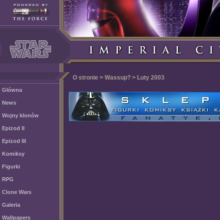
O stronie > Wassup? > Luty 2003
Główna
News
Wojny klonów
Epizod II
Epizod III
Komiksy
Figurki
RPG
Clone Wars
Galeria
Wallpapers