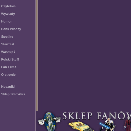
Czytelnia
Wywiady
Humor
Bank Wiedzy
Spotlite
StarCast
Wassup?
Polski Stuff
Fan Films
O stronie
Koszulki
Sklep Star Wars