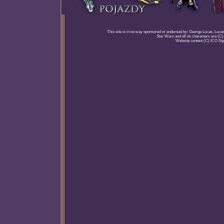
This site is in no way sponsored or endorsed by: George Lucas, Lucasfi
Star Wars and all its characters are (C
Website content (C) ICO Sq