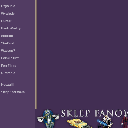
Czytelnia
Wywiady
Humor
Bank Wiedzy
Spotlite
StarCast
Wassup?
Polski Stuff
Fan Films
O stronie
Koszulki
Sklep Star Wars