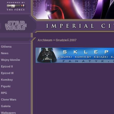
Archiwum > Grudzień 2007
Główna
News
Wojny klonów
Epizod II
Epizod III
Komiksy
Figurki
RPG
Clone Wars
Galeria
Wallpapers