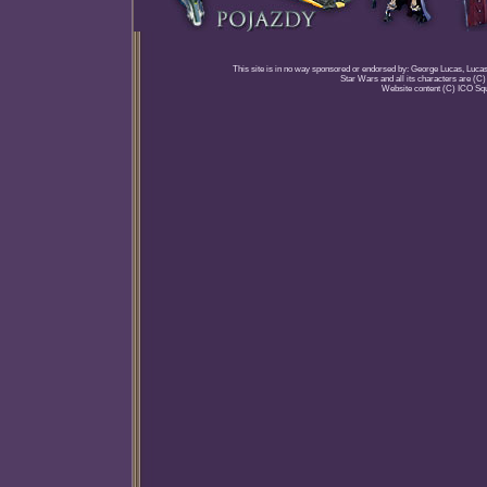
This site is in no way sponsored or endorsed by: George Lucas, Lucasfi
Star Wars and all its characters are (C
Website content (C) ICO Sq