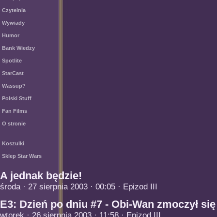
Czytelnia
Wywiady
Humor
Bank Wiedzy
Spotlite
StarCast
Wassup?
Polski Stuff
Fan Films
O stronie
Koszulki
Sklep Star Wars
A jednak będzie!
środa · 27 sierpnia 2003 · 00:05 · Epizod III
E3: Dzień po dniu #7 - Obi-Wan zmoczył się
wtorek · 26 sierpnia 2003 · 11:58 · Epizod III