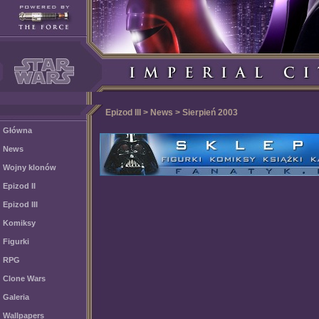
Epizod III > News > Sierpień 2003
Główna
News
Wojny klonów
Epizod II
Epizod III
Komiksy
Figurki
RPG
Clone Wars
Galeria
Wallpapers