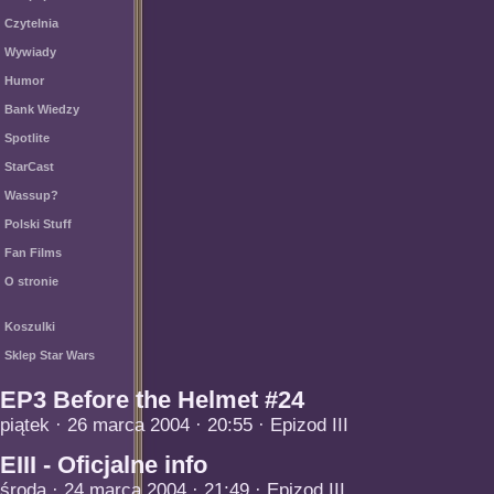
Czytelnia
Wywiady
Humor
Bank Wiedzy
Spotlite
StarCast
Wassup?
Polski Stuff
Fan Films
O stronie
Koszulki
Sklep Star Wars
EP3 Before the Helmet #24
piątek · 26 marca 2004 · 20:55 · Epizod III
EIII - Oficjalne info
środa · 24 marca 2004 · 21:49 · Epizod III