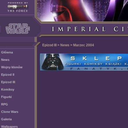
Epizod III > News > Marzec 2004
Główna
News
Wojny klonów
Epizod II
Epizod III
Komiksy
Figurki
RPG
Clone Wars
Galeria
Wallpapers