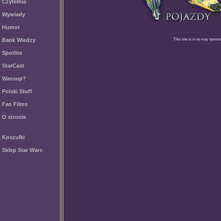
Czytelnia
Wywiady
Humor
Bank Wiedzy
This site is in no way sponso
Spotlite
StarCast
Wassup?
Polski Stuff
Fan Films
O stronie
Koszulki
Sklep Star Wars