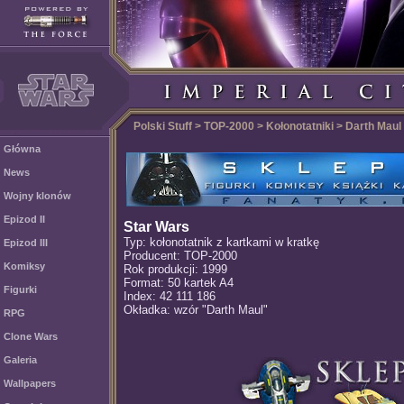
Polski Stuff > TOP-2000 > Kołonotatniki > Darth Maul
Główna
News
Wojny klonów
Epizod II
Star Wars
Typ: kołonotatnik z kartkami w kratkę
Epizod III
Producent: TOP-2000
Komiksy
Rok produkcji: 1999
Format: 50 kartek A4
Figurki
Index: 42 111 186
Okładka: wzór "Darth Maul"
RPG
Clone Wars
Galeria
Wallpapers