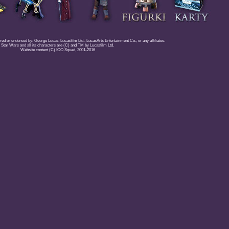
red or endorsed by: George Lucas, Lucasfilm Ltd., LucasArts Entertainment Co., or any affiliates.
Star Wars and all its characters are (C) and TM by Lucasfilm Ltd.
Website content (C) ICO Squad, 2001-2016