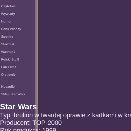
Czytelnia
Wywiady
Humor
Bank Wiedzy
Spotlite
StarCast
Wassup?
Polski Stuff
Fan Films
O stronie
Koszulki
Sklep Star Wars
Star Wars
Typ: brulion w twardej oprawie z kartkami w kr
Producent: TOP-2000
Rok produkcji: 1999