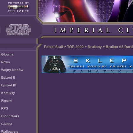
Polski Stuff > TOP-2000 > Bruliony > Brulion A5 Dart
Główna
News
Wojny klonów
Epizod II
Epizod III
Komiksy
Figurki
RPG
Clone Wars
Galeria
Wallpapers