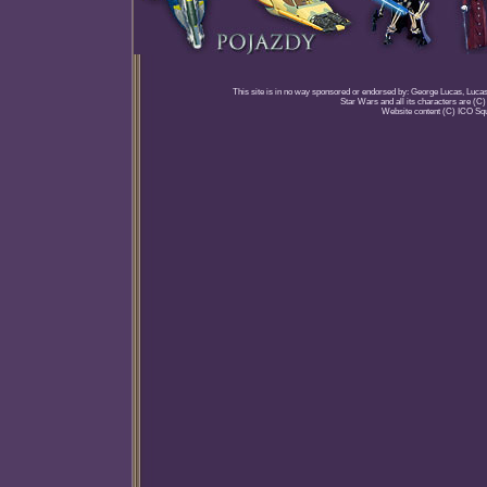
This site is in no way sponsored or endorsed by: George Lucas, Lucasfi
Star Wars and all its characters are (C
Website content (C) ICO Sq