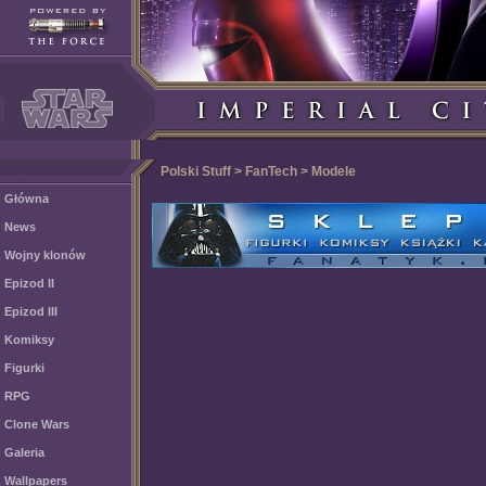
Polski Stuff > FanTech > Modele
Główna
News
Wojny klonów
Epizod II
Epizod III
Komiksy
Figurki
RPG
Clone Wars
Galeria
Wallpapers