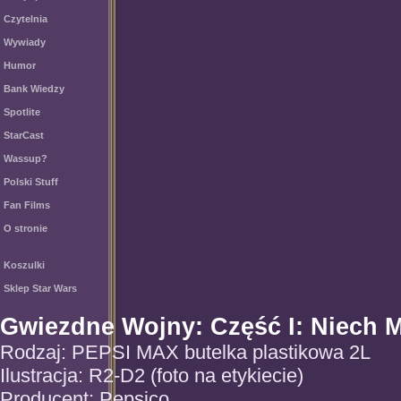
Czytelnia
Wywiady
Humor
Bank Wiedzy
Spotlite
StarCast
Wassup?
Polski Stuff
Fan Films
O stronie
Koszulki
Sklep Star Wars
Gwiezdne Wojny: Część I: Niech M
Rodzaj: PEPSI MAX butelka plastikowa 2L
Ilustracja: R2-D2 (foto na etykiecie)
Producent: Pepsico