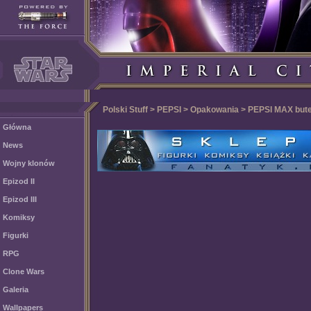
Polski Stuff > PEPSI > Opakowania > PEPSI MAX bute
Główna
News
Wojny klonów
Epizod II
Epizod III
Komiksy
Figurki
RPG
Clone Wars
Galeria
Wallpapers