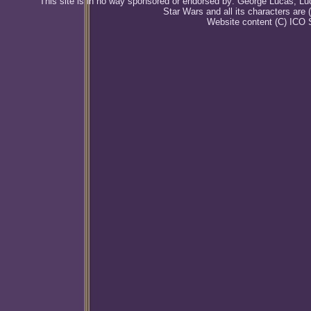
This site is in no way sponsored or endorsed by: George Lucas, Luca
Star Wars and all its characters are
Website content (C) ICO