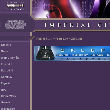
Polski Stuff > Frito-Lay > Zdrapki
Główna
News
Wojny klonów
Epizod II
Epizod III
Komiksy
Figurki
RPG
Clone Wars
Galeria
Wallpapers