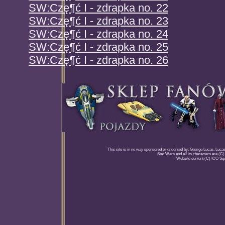
SW:Czę¶ć I - zdrapka no. 22
SW:Czę¶ć I - zdrapka no. 23
SW:Czę¶ć I - zdrapka no. 24
SW:Czę¶ć I - zdrapka no. 25
SW:Czę¶ć I - zdrapka no. 26
This site is in no way sponsored or endorsed by: George Lucas, Lucasfi
Star Wars and all its characters are (C
Website content (C) ICO Sq