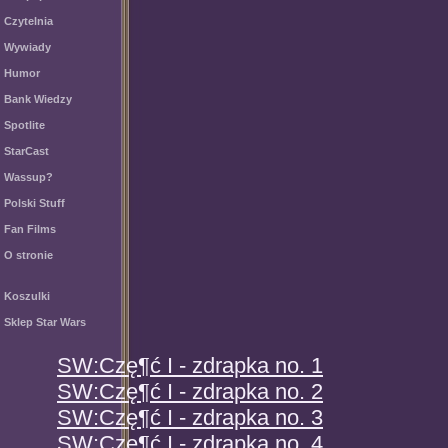
Czytelnia
Wywiady
Humor
Bank Wiedzy
Spotlite
StarCast
Wassup?
Polski Stuff
Fan Films
O stronie
Koszulki
Sklep Star Wars
SW:Czę¶ć I - zdrapka no. 1
SW:Czę¶ć I - zdrapka no. 2
SW:Czę¶ć I - zdrapka no. 3
SW:Czę¶ć I - zdrapka no. 4