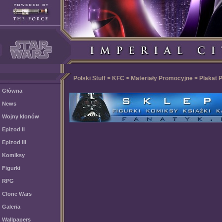
Polski Stuff > KFC > Materiały Promocyjne > Plakat 
Główna
News
Wojny klonów
Epizod II
Epizod III
Komiksy
Figurki
RPG
Clone Wars
Galeria
Wallpapers