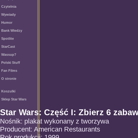
Czytelnia
Wywiady
Humor
Bank Wiedzy
Spotlite
StarCast
Wassup?
Polski Stuff
Fan Films
O stronie
Koszulki
Sklep Star Wars
Star Wars: Część I: Zbierz 6 zaba
Nośnik: plakat wykonany z tworzywa
Producent: American Restaurants
Rok produkcji: 1999