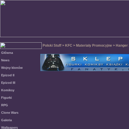
Polski Stuff > KFC > Materiały Promocyjne > Hanger
Główna
News
Wojny klonów
Epizod II
Epizod III
Komiksy
Figurki
RPG
Clone Wars
Galeria
Wallpapers