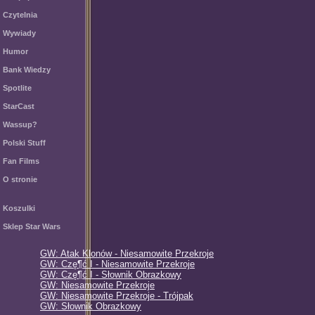
Czytelnia
Wywiady
Humor
Bank Wiedzy
Spotlite
StarCast
Wassup?
Polski Stuff
Fan Films
O stronie
Koszulki
Sklep Star Wars
GW: Atak Klonów - Niesamowite Przekroje
GW: Czę¶ć I - Niesamowite Przekroje
GW: Czę¶ć I - Słownik Obrazkowy
GW: Niesamowite Przekroje
GW: Niesamowite Przekroje - Trójpak
GW: Słownik Obrazkowy