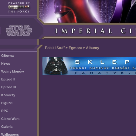
Polski Stuff > Egmont > Albumy
Główna
News
Wojny klonów
Epizod II
Epizod III
Komiksy
Figurki
RPG
Clone Wars
Galeria
Wallpapers