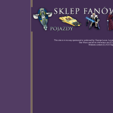
This site is in no way sponsored or endorsed by: George Lucas, Lucasfi
Star Wars and all its characters are (C
Website content (C) ICO Sq